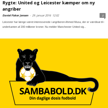
Rygte: United og Leicester kæmper om ny
angriber
Daniel Fisker Jensen
-
29. januar 2016
12:02
0
Leicester har længe været interesserede i angriberen Ahmed Musa, der er værdisat til i
underkanten af 200 millioner kroner. Nu melder Manchester United sig...