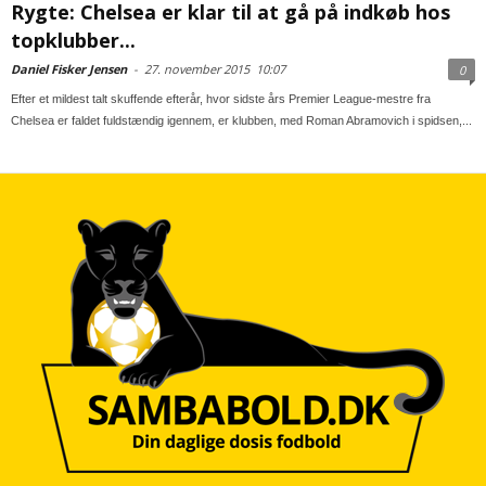
Rygte: Chelsea er klar til at gå på indkøb hos
topklubber...
Daniel Fisker Jensen
-
27. november 2015
10:07
0
Efter et mildest talt skuffende efterår, hvor sidste års Premier League-mestre fra
Chelsea er faldet fuldstændig igennem, er klubben, med Roman Abramovich i spidsen,...