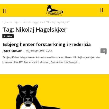
Hjem
Tags
Artikler tagget med "Nikolaj Hagelskjær"
Tag: Nikolaj Hagelskjær
Artikler
Esbjerg henter forstærkning i Fredericia
Jonas Roulund
-
15. januar 2016
15:35
0
Esbjerg fB har i dag skrevet kontrakt med forsvarsspilleren Nikolaj Hagelskjær, der
kommer til fra FC Fredericia i 1. division. Det skriver klubben på...