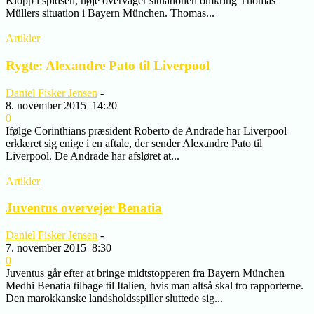
Klopp i spidsen, nøje overvåger situationen omkring Thomas
Müllers situation i Bayern München. Thomas...
Artikler
Rygte: Alexandre Pato til Liverpool
Daniel Fisker Jensen
-
8. november 2015
14:20
0
Ifølge Corinthians præsident Roberto de Andrade har Liverpool
erklæret sig enige i en aftale, der sender Alexandre Pato til
Liverpool. De Andrade har afsløret at...
Artikler
Juventus overvejer Benatia
Daniel Fisker Jensen
-
7. november 2015
8:30
0
Juventus går efter at bringe midtstopperen fra Bayern München
Medhi Benatia tilbage til Italien, hvis man altså skal tro rapporterne.
Den marokkanske landsholdsspiller sluttede sig...