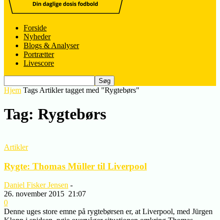
Forside
Nyheder
Blogs & Analyser
Portrætter
Livescore
Hjem
Tags
Artikler tagget med "Rygtebørs"
Tag: Rygtebørs
Artikler
Rygte: Thomas Müller til Liverpool
Daniel Fisker Jensen
-
26. november 2015
21:07
0
Denne uges store emne på rygtebørsen er, at Liverpool, med Jürgen