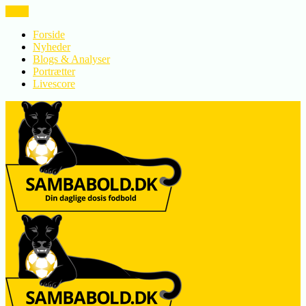
LUK
Forside
Nyheder
Blogs & Analyser
Portrætter
Livescore