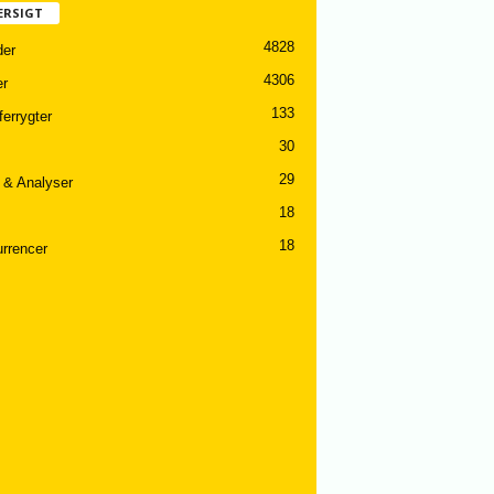
ERSIGT
4828
er
4306
er
133
ferrygter
30
29
 & Analyser
18
18
rrencer