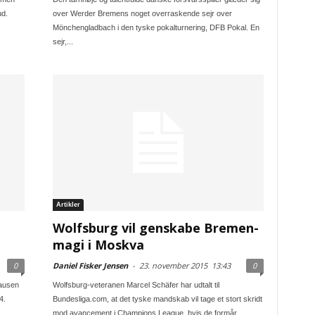
ud.
over Werder Bremens noget overraskende sejr over
Mönchengladbach i den tyske pokalturnering, DFB Pokal. En
sejr,...
Artikler
Wolfsburg vil genskabe Bremen-
magi i Moskva
0
Daniel Fisker Jensen
-
23. november 2015
13:43
0
pausen
Wolfsburg-veteranen Marcel Schäfer har udtalt til
4.
Bundesliga.com, at det tyske mandskab vil tage et stort skridt
mod avancement i Champions League, hvis de formår...