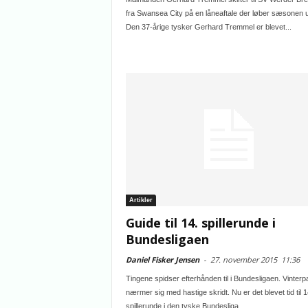
fra Swansea City på en låneaftale der løber sæsonen 
Den 37-årige tysker Gerhard Tremmel er blevet...
Artikler
Guide til 14. spillerunde i
Bundesligaen
Daniel Fisker Jensen
-
27. november 2015
11:36
Tingene spidser efterhånden til i Bundesligaen. Vinter
nærmer sig med hastige skridt. Nu er det blevet tid til 1
spillerunde i den tyske Bundesliga....