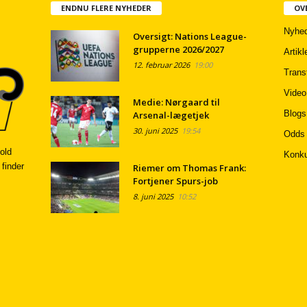
ENDNU FLERE NYHEDER
OV
Nyhed
Oversigt: Nations League-
grupperne 2026/2027
Artikl
12. februar 2026
19:00
Trans
Video
Medie: Nørgaard til
Blogs
Arsenal-lægetjek
30. juni 2025
19:54
Odds
old
Konku
 finder
Riemer om Thomas Frank:
Fortjener Spurs-job
8. juni 2025
10:52