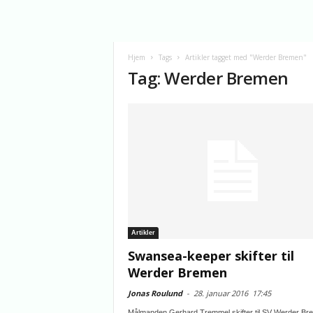
Hjem
Tags
Artikler tagget med "Werder Bremen"
Tag: Werder Bremen
Artikler
Swansea-keeper skifter til
Werder Bremen
Jonas Roulund
-
28. januar 2016
17:45
Målmanden Gerhard Tremmel skifter til SV Werder Br