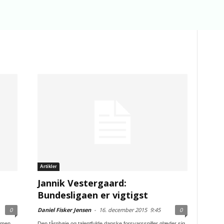
Artikler
Jannik Vestergaard:
Bundesligaen er vigtigst
0
Daniel Fisker Jensen
-
16. december 2015
9:45
0
emen
Den tårnhøje og talentfulde danske forsvarsspiller glæder sig