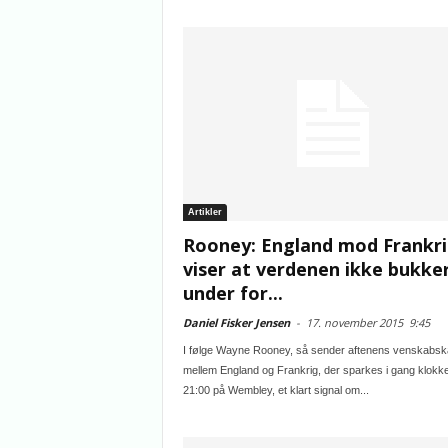
Artikler
Rooney: England mod Frankr
viser at verdenen ikke bukke
under for...
Daniel Fisker Jensen
-
17. november 2015
9:45
I følge Wayne Rooney, så sender aftenens venskabs
mellem England og Frankrig, der sparkes i gang klokk
21:00 på Wembley, et klart signal om...