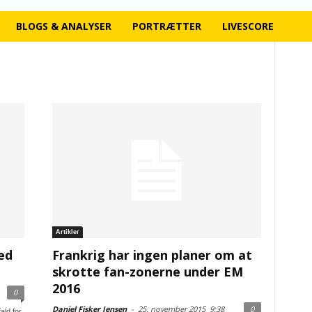
BLOGS & ANALYSER
PORTRÆTTER
LIVESCORE
Artikler
ed
Frankrig har ingen planer om at
skrotte fan-zonerne under EM
2016
0
Daniel Fisker Jensen
-
25. november 2015
9:38
0
ald for