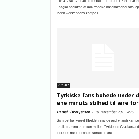
For at vise sympati og respekt for ofrene i Paris, har 
League besluttet, at den franske nationalmelodi skal spi
inden weekendens kampe i...
Artikler
Tyrkiske fans buhede under 
ene minuts stilhed til ære for.
Daniel Fisker Jensen
-
18. november 2015
8:25
Som det har været tilfældet i mange andre landskampe
skulle træningskampen mellem Tyrkiet og Grækenland
indledes med et minuts stilhed til ære...