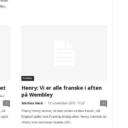
Premier
lles,
Artikler
det
Henry: Vi er alle franske i aften
..
på Wembley
0
Mathias Høck
-
17. november 2015
11:22
0
, så
Thierry Henry skriver, 'at hele verden vil blive fransk', når
 også
England spiller mod Frankrig tirsdag aften. Henry voksede op
i Paris, hvor terrorister dræbte 129...