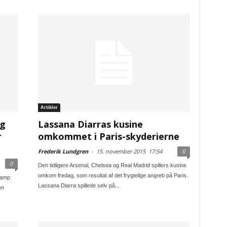
Artikler
ig
Lassana Diarras kusine
r
omkommet i Paris-skyderierne
Frederik Lundgren
-
15. november 2015
17:54
0
0
Den tidligere Arsenal, Chelsea og Real Madrid spillers kusine
omkom fredag, som resultat af det frygtelige angreb på Paris.
kamp
Lassana Diarra spillede selv på...
en