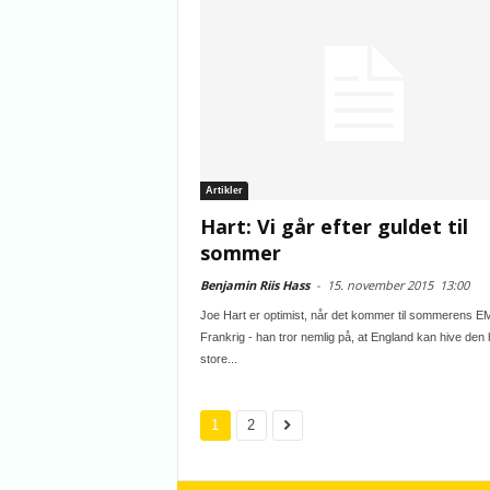
Artikler
Hart: Vi går efter guldet til
sommer
Benjamin Riis Hass
-
15. november 2015
13:00
Joe Hart er optimist, når det kommer til sommerens EM
Frankrig - han tror nemlig på, at England kan hive den 
store...
1
2