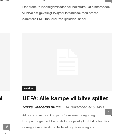
u
Den franske indenrigsminister har bekræftet, at sikkerheden
vil blive sat gevaldigt i vejret i forbindelse med næste
sommers EM. Han forsikrer ligeledes, at der...
Artikler
l
UEFA: Alle kampe vil blive spillet
Mikkel Sønderup Bruhn
-
18. november 2015
14:11
0
Alle de kommende kampe i Champions League og
Europa League vil blive spillet som planlagt. UEFA bekræfter
0
nemlig, at man trods de forfærdelige terrorangreb i...