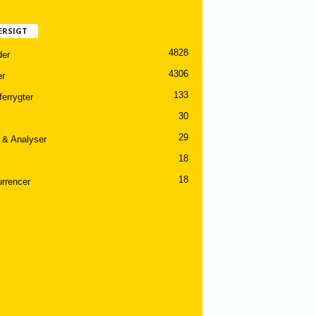
ERSIGT
4828
er
4306
er
133
ferrygter
30
29
 & Analyser
18
18
rrencer