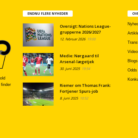
ENDNU FLERE NYHEDER
OV
Nyhed
Oversigt: Nations League-
grupperne 2026/2027
Artikl
12. februar 2026
19:00
Trans
Video
Medie: Nørgaard til
Blogs
Arsenal-lægetjek
30. juni 2025
19:54
Odds
old
Konku
 finder
Riemer om Thomas Frank:
Fortjener Spurs-job
8. juni 2025
10:52