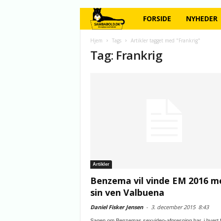
FORSIDE
NYHEDER
Hjem
Tags
Artikler tagget med "Frankrig"
Tag: Frankrig
Artikler
Benzema vil vinde EM 2016 m
sin ven Valbuena
Daniel Fisker Jensen
-
3. december 2015
8:43
Sagen om Benzemas sexvideo-afpresning har, i hvert f