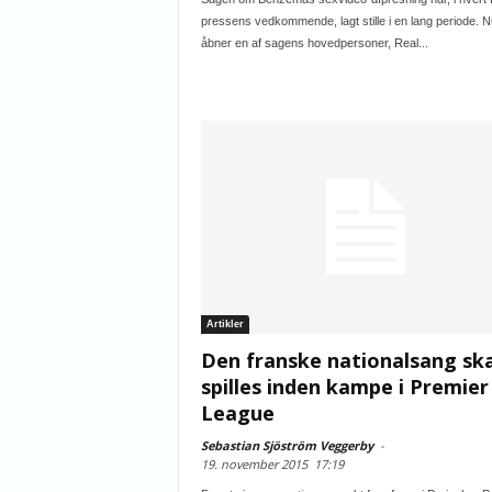
pressens vedkommende, lagt stille i en lang periode. N
åbner en af sagens hovedpersoner, Real...
Artikler
Den franske nationalsang ska
spilles inden kampe i Premier
League
Sebastian Sjöström Veggerby
-
19. november 2015
17:19