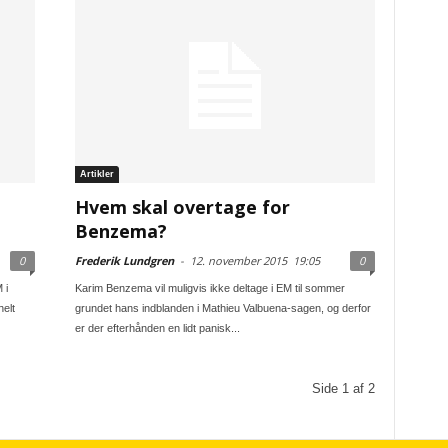
Artikler
Hvem skal overtage for
Benzema?
0
Frederik Lundgren
-
12. november 2015
19:05
0
 i
Karim Benzema vil muligvis ikke deltage i EM til sommer
helt
grundet hans indblanden i Mathieu Valbuena-sagen, og derfor
er der efterhånden en lidt panisk...
Side 1 af 2