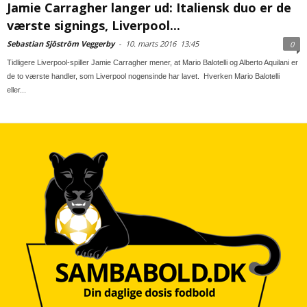
Jamie Carragher langer ud: Italiensk duo er de
værste signings, Liverpool...
Sebastian Sjöström Veggerby
-
10. marts 2016
13:45
0
Tidligere Liverpool-spiller Jamie Carragher mener, at Mario Balotelli og Alberto Aquilani er
de to værste handler, som Liverpool nogensinde har lavet. Hverken Mario Balotelli
eller...