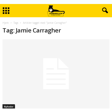
Hjem
Tags
Artikler tagget med "Jamie Carragher"
Tag: Jamie Carragher
Nyheder