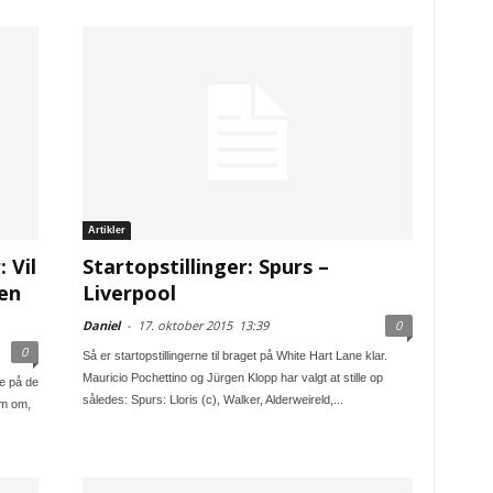
Artikler
 Vil
Startopstillinger: Spurs –
ren
Liverpool
Daniel
-
17. oktober 2015
13:39
0
0
Så er startopstillingerne til braget på White Hart Lane klar.
Mauricio Pochettino og Jürgen Klopp har valgt at stille op
le på de
således: Spurs: Lloris (c), Walker, Alderweireld,...
am om,