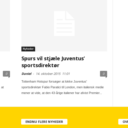
Nyheder
Spurs vil stjæle Juventus’
sportsdirektør
0
Daniel
-
14. oktober 2015
11:01
0
Tottenham Hotspur forsøger at lokke Juventus'
 at
sportsdirektør Fabio Paratici til London, men italiensk medie
mener at vide, at den 43-årige italiener har afvist Premier...
ENDNU FLERE NYHEDER
OV