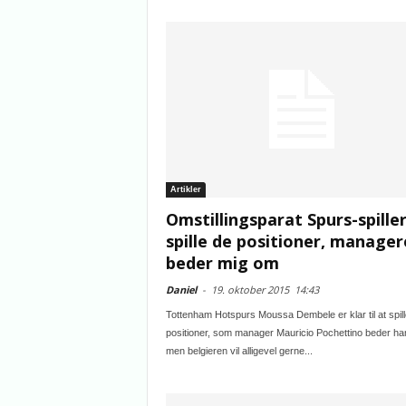
Artikler
Omstillingsparat Spurs-spiller:
spille de positioner, manage
beder mig om
Daniel
-
19. oktober 2015
14:43
Tottenham Hotspurs Moussa Dembele er klar til at spil
positioner, som manager Mauricio Pochettino beder h
men belgieren vil alligevel gerne...