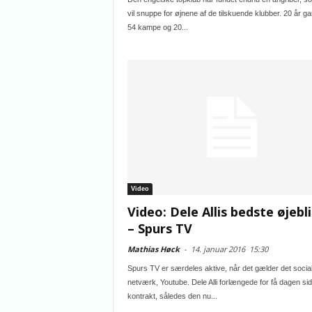
vil snuppe for øjnene af de tilskuende klubber. 20 år g
54 kampe og 20...
Video
Video: Dele Allis bedste øjebl
– Spurs TV
Mathias Høck
-
14. januar 2016
15:30
Spurs TV er særdeles aktive, når det gælder det socia
netværk, Youtube. Dele Alli forlængede for få dagen sid
kontrakt, således den nu...