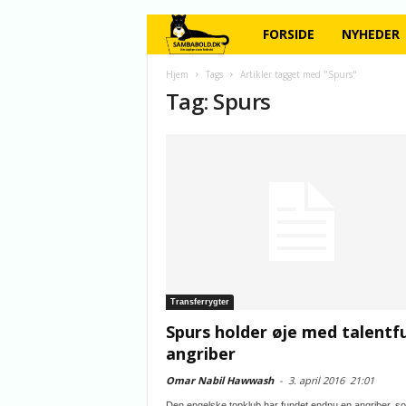
FORSIDE
NYHEDER
Hjem
Tags
Artikler tagget med "Spurs"
Tag: Spurs
Transferrygter
Spurs holder øje med talentf
angriber
Omar Nabil Hawwash
-
3. april 2016
21:01
Den engelske topklub har fundet endnu en angriber, s