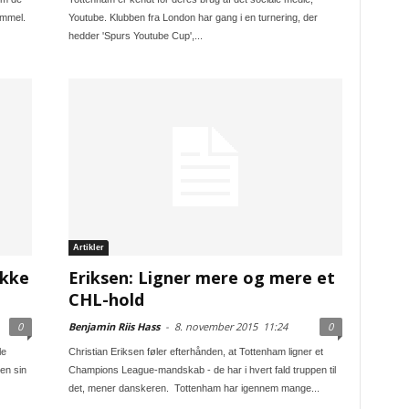
ammel.
Youtube. Klubben fra London har gang i en turnering, der
hedder 'Spurs Youtube Cup',...
Artikler
ikke
Eriksen: Ligner mere og mere et
CHL-hold
0
Benjamin Riis Hass
-
8. november 2015
11:24
0
le
Christian Eriksen føler efterhånden, at Tottenham ligner et
en sin
Champions League-mandskab - de har i hvert fald truppen til
det, mener danskeren. Tottenham har igennem mange...