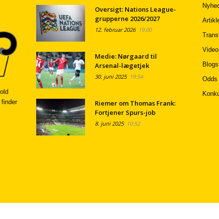
Nyhed
Oversigt: Nations League-
grupperne 2026/2027
Artikl
12. februar 2026
19:00
Trans
Video
Medie: Nørgaard til
Blogs
Arsenal-lægetjek
30. juni 2025
19:54
Odds
old
Konku
 finder
Riemer om Thomas Frank:
Fortjener Spurs-job
8. juni 2025
10:52