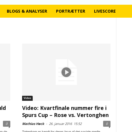
BLOGS & ANALYSER
PORTRÆTTER
LIVESCORE
Video
uld
Video: Kvartfinale nummer fire i
Spurs Cup – Rose vs. Vertonghen
0
Mathias Høck
-
26. januar 2016
15:52
0
om de
Tottenham er kendt for deres brug af det sociale medie,