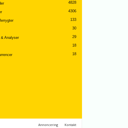
4828
er
4306
er
133
ferrygter
30
29
 & Analyser
18
18
rrencer
Annoncering
Kontakt