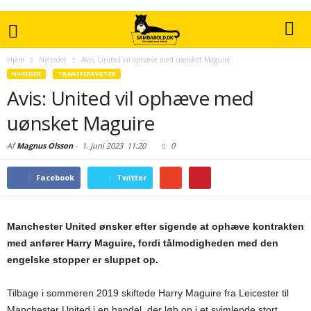
Hjem
Nyheder
Avis: United vil ophæve med uønsket Maguire
NYHEDER
TRANSFERRYGTER
Avis: United vil ophæve med
uønsket Maguire
Af
Magnus Olsson
-
1. juni 2023
11:20
0
Facebook
Twitter
Manchester United ønsker efter sigende at ophæve kontrakten
med anfører Harry Maguire, fordi tålmodigheden med den
engelske stopper er sluppet op.
Tilbage i sommeren 2019 skiftede Harry Maguire fra Leicester til
Manchester United i en handel, der løb op i et svimlende stort