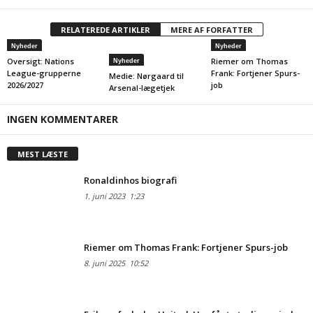
RELATEREDE ARTIKLER
MERE AF FORFATTER
Nyheder
Nyheder
Oversigt: Nations
Riemer om Thomas
Nyheder
League-grupperne
Frank: Fortjener Spurs-
Medie: Nørgaard til
2026/2027
job
Arsenal-lægetjek
INGEN KOMMENTARER
MEST LÆSTE
Ronaldinhos biografi
1. juni 2023
1:23
Riemer om Thomas Frank: Fortjener Spurs-job
8. juni 2025
10:52