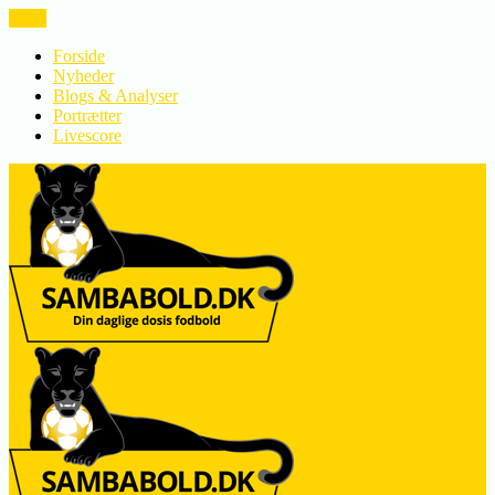
LUK
Forside
Nyheder
Blogs & Analyser
Portrætter
Livescore