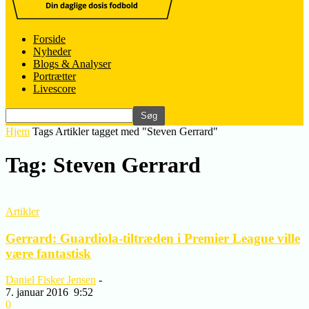
Forside
Nyheder
Blogs & Analyser
Portrætter
Livescore
Hjem
Tags
Artikler tagget med "Steven Gerrard"
Tag: Steven Gerrard
Artikler
Gerrard: Guardiola-tiltræden i Premier League ville
være fantastisk
Daniel Fisker Jensen
-
7. januar 2016
9:52
0