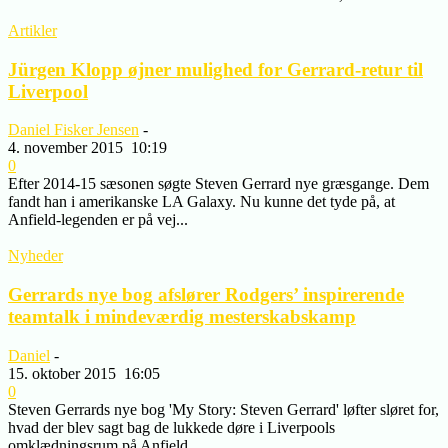
Artikler
Jürgen Klopp øjner mulighed for Gerrard-retur til
Liverpool
Daniel Fisker Jensen
-
4. november 2015
10:19
0
Efter 2014-15 sæsonen søgte Steven Gerrard nye græsgange. Dem
fandt han i amerikanske LA Galaxy. Nu kunne det tyde på, at
Anfield-legenden er på vej...
Nyheder
Gerrards nye bog afslører Rodgers’ inspirerende
teamtalk i mindeværdig mesterskabskamp
Daniel
-
15. oktober 2015
16:05
0
Steven Gerrards nye bog 'My Story: Steven Gerrard' løfter sløret for,
hvad der blev sagt bag de lukkede døre i Liverpools
omklædningsrum på Anfield...