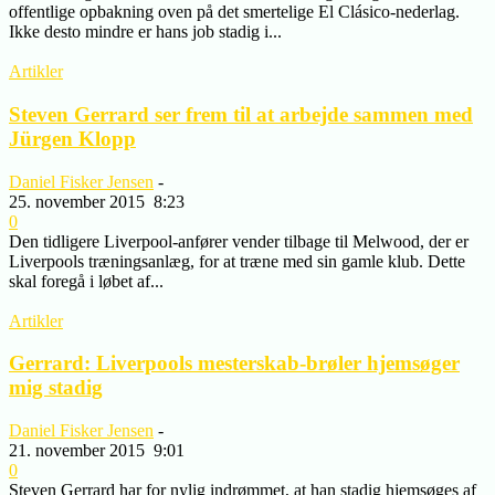
offentlige opbakning oven på det smertelige El Clásico-nederlag.
Ikke desto mindre er hans job stadig i...
Artikler
Steven Gerrard ser frem til at arbejde sammen med
Jürgen Klopp
Daniel Fisker Jensen
-
25. november 2015
8:23
0
Den tidligere Liverpool-anfører vender tilbage til Melwood, der er
Liverpools træningsanlæg, for at træne med sin gamle klub. Dette
skal foregå i løbet af...
Artikler
Gerrard: Liverpools mesterskab-brøler hjemsøger
mig stadig
Daniel Fisker Jensen
-
21. november 2015
9:01
0
Steven Gerrard har for nylig indrømmet, at han stadig hjemsøges af