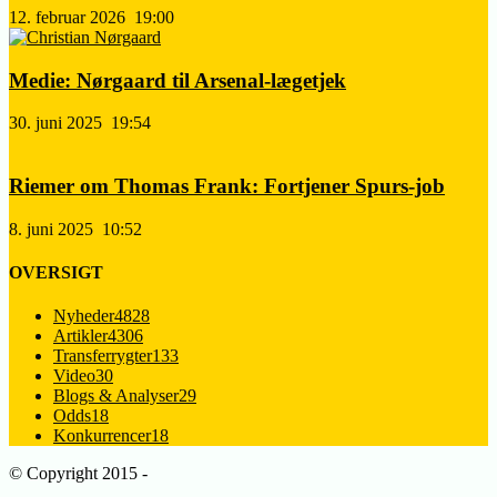
12. februar 2026
19:00
Medie: Nørgaard til Arsenal-lægetjek
30. juni 2025
19:54
Riemer om Thomas Frank: Fortjener Spurs-job
8. juni 2025
10:52
OVERSIGT
Nyheder
4828
Artikler
4306
Transferrygter
133
Video
30
Blogs & Analyser
29
Odds
18
Konkurrencer
18
© Copyright 2015 -