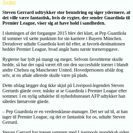
Twitter
Steven Gerrard udtrykker stor beundring og siger ydermere, at
det ville være fantastisk, hvis de rygter, der sender Guardiola til
Premier League, viser sig at have hold i sandheden.
I slutningen af det forgangne 2015 blev det klart, at Pep Guardiola
til sommer vil sætte punktum for sin karriere i Bayern München.
Derudover udtalte Guardiola kort tid efter, at favorit-destinationen
hedder Premier League, hvad angår hans næste træneropgave.
Rygterne har lydt på mangt og meget. Selvom favoritterne skulle
hedde, så har der også været rift om den succesfulde træner i blandt
andre Chelsea og Manchester United. Hovedpersonen afslår dog
selv, at en aftale allerede skulle være på plads.
Dette afslag lægger dog ikke skjul på Liverpool-legenden Steven
Gerrards glæde over, måske at se Guardiola i Premier League efter
sommer. I en nylig udtalelse til nyhedsbureauet AFP udtykker han
således førnævnte glæde.
– Pep Guardiola er en verdensklasse-manager. Det ser ud til, at han
tager til Premier League, og det er fantastisk for os, udtalte Steven
Gerrard.
Steven Gerrard har trænet sammen med Liverpools mandskab siden