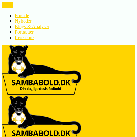
LUK
Forside
Nyheder
Blogs & Analyser
Portrætter
Livescore