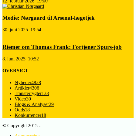
12. februar 2026
19:00
Medie: Nørgaard til Arsenal-lægetjek
30. juni 2025
19:54
Riemer om Thomas Frank: Fortjener Spurs-job
8. juni 2025
10:52
OVERSIGT
Nyheder
4828
Artikler
4306
Transferrygter
133
Video
30
Blogs & Analyser
29
Odds
18
Konkurrencer
18
© Copyright 2015 -
Annoncering