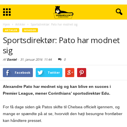
Hjem
Artikler
Sportsdirektør: Pato har modnet sig
ARTIKLER
NYHEDER
Sportsdirektør: Pato har modnet
sig
Af
Daniel
-
31. januar 2016
11:44
0
Facebook
Twitter
Alexandre Pato har modnet sig og kan blive en succes i
Premier League, mener Corinthians’ sportsdirektør Edu.
For få dage siden gik Patos skifte til Chelsea officielt igennem, og
mange er spændte på at se, hvorvidt den højt besungne frontløber
kan håndtere presset.