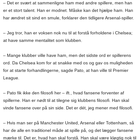
– Det er svært at sammenligne ham med andre spillere, men han
er et stort talent. Han er modnet. Måske kan det hjælpe ham. Han
har ændret sit sind en smule, forklarer den tidligere Arsenal-spiller.
– Jeg tror, han er voksen nok nu til at forstå forholdene i Chelsea;
at have samme mentalitet som klubben.
– Mange klubber ville have ham, men det sidste ord er spillerens
ord. Da Chelsea kom for at snakke med os og gav os muligheden
for at starte forhandlingerne, sagde Pato, at han ville til Premier
League.
– Pato fik ikke den filosofi her – ift., hvad fansene forventer af
spillerne. Han er nødt til at tilegne sig klubbens filosofi. Han skal
vinde fansene over på sin side. Det er dét, jeg mener med filosofi.
– Hvis man ser på Manchester United, Arsenal eller Tottenham, så
har de alle en traditionel måde at spille på, og det lægger fansene
mærke til. Det er, hvad han skal forstå. Han skal være kløgtig nok til