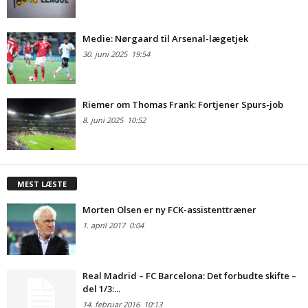
Medie: Nørgaard til Arsenal-lægetjek
30. juni 2025
19:54
Riemer om Thomas Frank: Fortjener Spurs-job
8. juni 2025
10:52
MEST LÆSTE
Morten Olsen er ny FCK-assistenttræner
1. april 2017
0:04
Real Madrid – FC Barcelona: Det forbudte skifte –
del 1/3:...
14. februar 2016
10:13