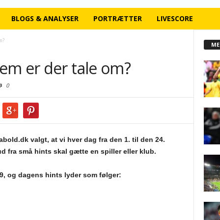
BLOGS & ANALYSER
PORTRÆTTER
LIVESCORE
m?
ME
em er der tale om?
0
bold.dk valgt, at vi hver dag fra den 1. til den 24.
 fra små hints skal gætte en spiller eller klub.
19, og dagens hints lyder som følger: