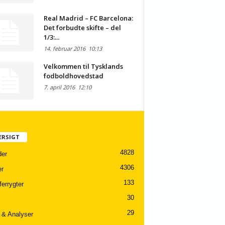
Real Madrid – FC Barcelona:
Det forbudte skifte – del
1/3:...
14. februar 2016
10:13
Velkommen til Tysklands
fodboldhovedstad
7. april 2016
12:10
ERSIGT
4828
er
4306
er
133
ferrygter
30
29
 & Analyser