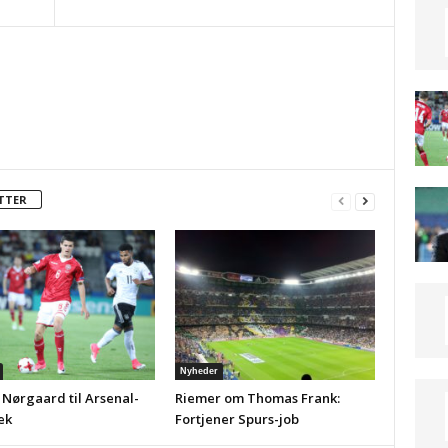
TTER
Nyheder
 Nørgaard til Arsenal-
Riemer om Thomas Frank:
ek
Fortjener Spurs-job