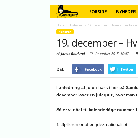
FORSIDE
NYHEDER
Hjem
Nyheder
19. december – Hvem er der tale o
NYHEDER
19. december – Hv
Af
Jonas Roulund
-
19. december 2015
10:47
DEL
Facebook
Twitter
I anledning af julen har vi her på Samba
december laver en julequiz, hvor man ud
Så er vi nået til kalenderlåge nummer 
1. Spilleren er af engelsk nationalitet