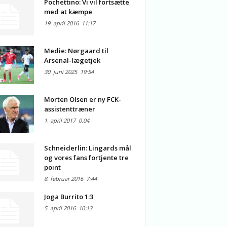
Pochettino: Vi vil fortsætte
med at kæmpe
19. april 2016
11:17
Medie: Nørgaard til
Arsenal-lægetjek
30. juni 2025
19:54
Morten Olsen er ny FCK-
assistenttræner
1. april 2017
0:04
Schneiderlin: Lingards mål
og vores fans fortjente tre
point
8. februar 2016
7:44
Joga Burrito 1:3
5. april 2016
10:13