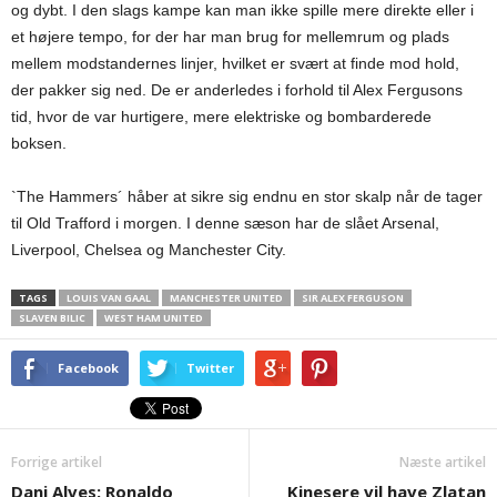
og dybt. I den slags kampe kan man ikke spille mere direkte eller i
et højere tempo, for der har man brug for mellemrum og plads
mellem modstandernes linjer, hvilket er svært at finde mod hold,
der pakker sig ned. De er anderledes i forhold til Alex Fergusons
tid, hvor de var hurtigere, mere elektriske og bombarderede
boksen.
`The Hammers´ håber at sikre sig endnu en stor skalp når de tager
til Old Trafford i morgen. I denne sæson har de slået Arsenal,
Liverpool, Chelsea og Manchester City.
TAGS
LOUIS VAN GAAL
MANCHESTER UNITED
SIR ALEX FERGUSON
SLAVEN BILIC
WEST HAM UNITED
Facebook
Twitter
Forrige artikel
Næste artikel
Dani Alves: Ronaldo
Kinesere vil have Zlatan