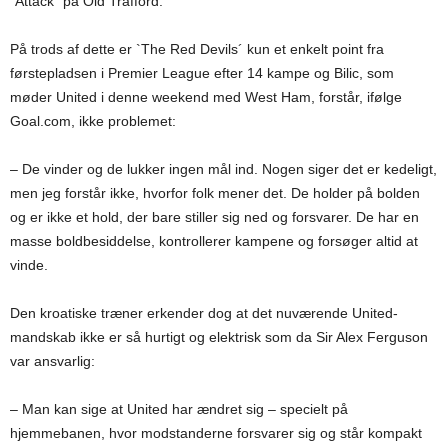
“Attack” på Old Trafford.
På trods af dette er `The Red Devils´ kun et enkelt point fra
førstepladsen i Premier League efter 14 kampe og Bilic, som
møder United i denne weekend med West Ham, forstår, ifølge
Goal.com, ikke problemet:
– De vinder og de lukker ingen mål ind. Nogen siger det er kedeligt,
men jeg forstår ikke, hvorfor folk mener det. De holder på bolden
og er ikke et hold, der bare stiller sig ned og forsvarer. De har en
masse boldbesiddelse, kontrollerer kampene og forsøger altid at
vinde.
Den kroatiske træner erkender dog at det nuværende United-
mandskab ikke er så hurtigt og elektrisk som da Sir Alex Ferguson
var ansvarlig:
– Man kan sige at United har ændret sig – specielt på
hjemmebanen, hvor modstanderne forsvarer sig og står kompakt