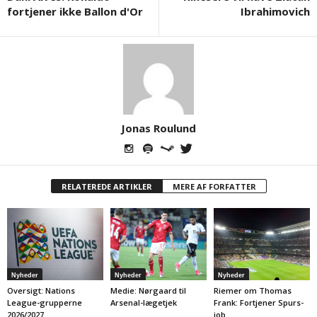
fortjener ikke Ballon d'Or
Ibrahimovich
Jonas Roulund
RELATEREDE ARTIKLER
MERE AF FORFATTER
Nyheder
Nyheder
Nyheder
Oversigt: Nations
Medie: Nørgaard til
Riemer om Thomas
League-grupperne
Arsenal-lægetjek
Frank: Fortjener Spurs-
2026/2027
job