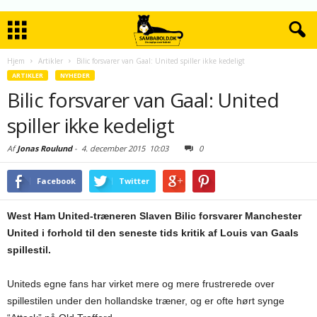
Hjem
Artikler
Bilic forsvarer van Gaal: United spiller ikke kedeligt
ARTIKLER
NYHEDER
Bilic forsvarer van Gaal: United
spiller ikke kedeligt
Af
Jonas Roulund
-
4. december 2015
10:03
0
Facebook
Twitter
West Ham United-træneren Slaven Bilic forsvarer Manchester
United i forhold til den seneste tids kritik af Louis van Gaals
spillestil.
Uniteds egne fans har virket mere og mere frustrerede over
spillestilen under den hollandske træner, og er ofte hørt synge