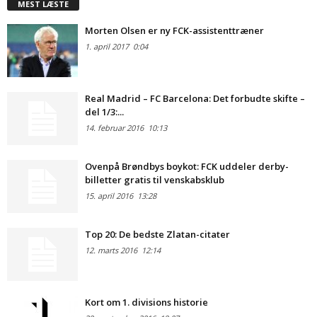
MEST LÆSTE
Morten Olsen er ny FCK-assistenttræner
1. april 2017
0:04
Real Madrid – FC Barcelona: Det forbudte skifte –
del 1/3:...
14. februar 2016
10:13
Ovenpå Brøndbys boykot: FCK uddeler derby-
billetter gratis til venskabsklub
15. april 2016
13:28
Top 20: De bedste Zlatan-citater
12. marts 2016
12:14
Kort om 1. divisions historie