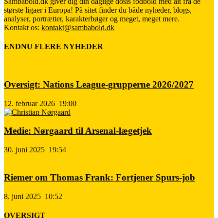
Sambabold.dk giver dig din daglige dosis fodbold med alt fra de
største ligaer i Europa! På sitet finder du både nyheder, blogs,
analyser, portrætter, karakterbøger og meget, meget mere.
Kontakt os:
kontakt@sambabold.dk
ENDNU FLERE NYHEDER
Oversigt: Nations League-grupperne 2026/2027
12. februar 2026
19:00
Medie: Nørgaard til Arsenal-lægetjek
30. juni 2025
19:54
Riemer om Thomas Frank: Fortjener Spurs-job
8. juni 2025
10:52
OVERSIGT