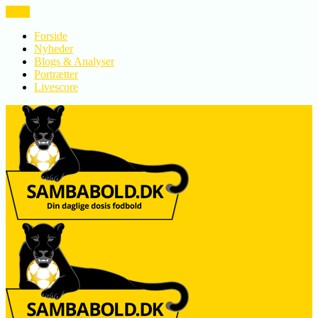
LUK
Forside
Nyheder
Blogs & Analyser
Portrætter
Livescore