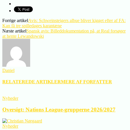
Forrige artikel
Avis: Schweinsteigers albue bliver kigget efter af FA:
Kan få tre spilledages karantæne
Næste artikel
Spansk avis: Billeddokumentation på, at Real forsøger
at hente Lewandowski
Daniel
RELATEREDE ARTIKLER
MERE AF FORFATTER
Nyheder
Oversigt: Nations League-grupperne 2026/2027
Nyheder