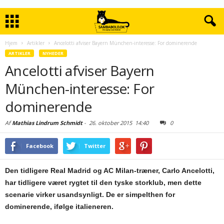
Hjem
Artikler
Ancelotti afviser Bayern München-interesse: For dominerende
ARTIKLER
NYHEDER
Ancelotti afviser Bayern
München-interesse: For
dominerende
Af
Mathias Lindrum Schmidt
-
26. oktober 2015
14:40
0
Facebook
Twitter
Den tidligere Real Madrid og AC Milan-træner, Carlo Ancelotti,
har tidligere været rygtet til den tyske storklub, men dette
scenarie virker usandsynligt. De er simpelthen for
dominerende, ifølge italieneren.