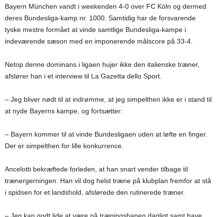
Bayern München vandt i weekenden 4-0 over FC Köln og dermed
deres Bundesliga-kamp nr. 1000. Samtidig har de forsvarende
tyske mestre formået at vinde samtlige Bundesliga-kampe i
indeværende sæson med en imponerende målscore på 33-4.
Netop denne dominans i ligaen hujer ikke den italienske træner,
afslører han i et interview til La Gazetta dello Sport.
– Jeg bliver nødt til at indrømme, at jeg simpelthen ikke er i stand til
at nyde Bayerns kampe, og fortsætter:
– Bayern kommer til at vinde Bundesligaen uden at løfte en finger.
Der er simpelthen for lille konkurrence.
Ancelotti bekræftede forleden, at han snart vender tilbage til
trænergerningen. Han vil dog helst træne på klubplan fremfor at stå
i spidsen for et landshold, afslørede den rutinerede træner.
– Jeg kan godt lide at være på træningsbanen dagligt samt have