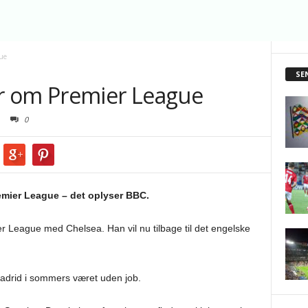
ue
SE
r om Premier League
0
remier League – det oplyser BBC.
er League med Chelsea. Han vil nu tilbage til det engelske
 Madrid i sommers været uden job.