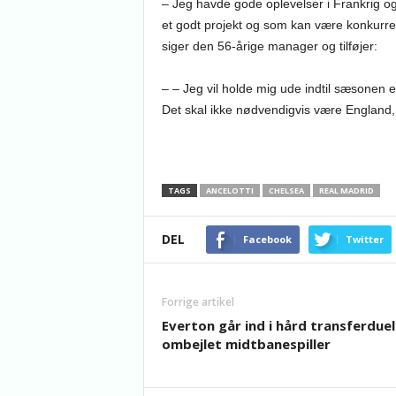
– Jeg havde gode oplevelser i Frankrig og 
et godt projekt og som kan være konkurrenc
siger den 56-årige manager og tilføjer:
– – Jeg vil holde mig ude indtil sæsonen er 
Det skal ikke nødvendigvis være England,
TAGS
ANCELOTTI
CHELSEA
REAL MADRID
DEL
Facebook
Twitter
Forrige artikel
Everton går ind i hård transferdue
ombejlet midtbanespiller