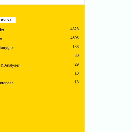
ERSIGT
4828
er
4306
er
133
ferrygter
30
29
 & Analyser
18
18
rrencer