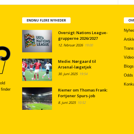
ENDNU FLERE NYHEDER
OV
Nyhed
Oversigt: Nations League-
grupperne 2026/2027
Artikl
12. februar 2026
19:00
Trans
Video
Medie: Nørgaard til
Blogs
Arsenal-lægetjek
30. juni 2025
19:54
Odds
old
Konku
 finder
Riemer om Thomas Frank:
Fortjener Spurs-job
8. juni 2025
10:52