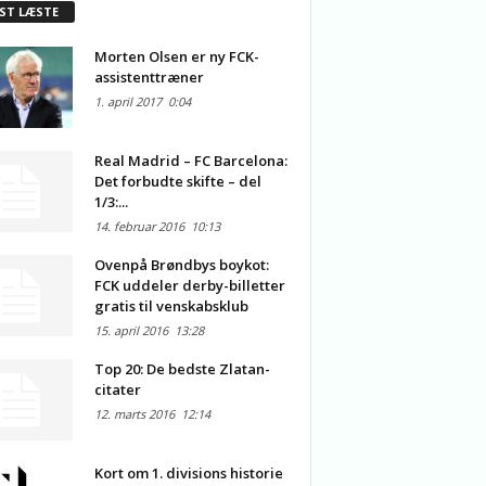
ST LÆSTE
Morten Olsen er ny FCK-
assistenttræner
1. april 2017
0:04
Real Madrid – FC Barcelona:
Det forbudte skifte – del
1/3:...
14. februar 2016
10:13
Ovenpå Brøndbys boykot:
FCK uddeler derby-billetter
gratis til venskabsklub
15. april 2016
13:28
Top 20: De bedste Zlatan-
citater
12. marts 2016
12:14
Kort om 1. divisions historie