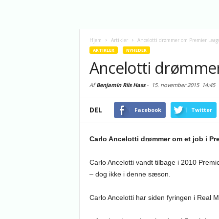
Hjem
Artikler
Ancelotti drømmer om Premier Leag
ARTIKLER
NYHEDER
Ancelotti drømme
Af
Benjamin Riis Hass
-
15. november 2015
14:45
DEL
Facebook
Twitter
Carlo Ancelotti drømmer om et job i P
Carlo Ancelotti vandt tilbage i 2010 Premi
– dog ikke i denne sæson.
Carlo Ancelotti har siden fyringen i Real