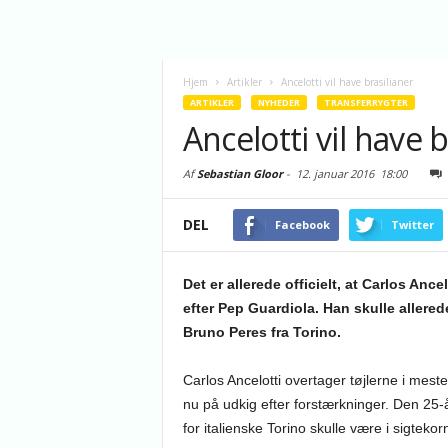
Hjem
Artikler
Ancelotti vil have brasilianer
ARTIKLER
NYHEDER
TRANSFERRYGTER
Ancelotti vil have b
Af
Sebastian Gloor
-
12. januar 2016
18:00
DEL
Facebook
Twitter
Det er allerede officielt, at Carlos A
efter Pep Guardiola. Han skulle aller
Bruno Peres fra Torino.
Carlos Ancelotti overtager tøjlerne i mes
nu på udkig efter forstærkninger. Den 25-
for italienske Torino skulle være i sigtek