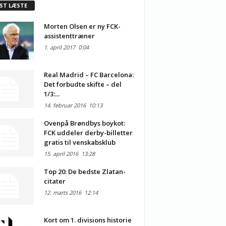
ST LÆSTE
Morten Olsen er ny FCK-
assistenttræner
1. april 2017
0:04
Real Madrid – FC Barcelona:
Det forbudte skifte – del
1/3:...
14. februar 2016
10:13
Ovenpå Brøndbys boykot:
FCK uddeler derby-billetter
gratis til venskabsklub
15. april 2016
13:28
Top 20: De bedste Zlatan-
citater
12. marts 2016
12:14
Kort om 1. divisions historie