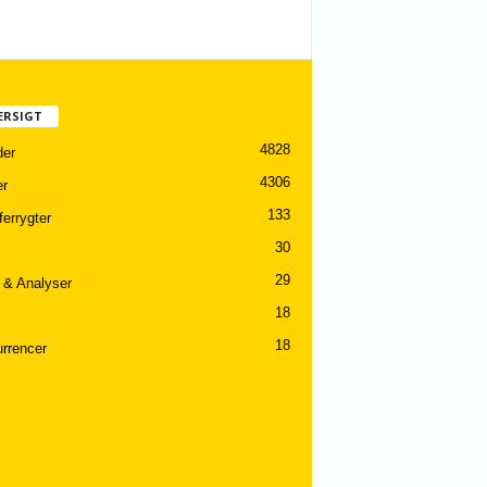
ERSIGT
4828
er
4306
er
133
ferrygter
30
29
 & Analyser
18
18
rrencer