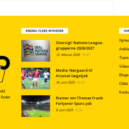
ENDNU FLERE NYHEDER
OV
Nyhed
Oversigt: Nations League-
grupperne 2026/2027
Artikl
12. februar 2026
19:00
Trans
Video
Medie: Nørgaard til
Blogs
Arsenal-lægetjek
30. juni 2025
19:54
Odds
old
Konku
 finder
Riemer om Thomas Frank:
Fortjener Spurs-job
8. juni 2025
10:52