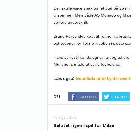
Der skulle være snak om et bud på 25 millio
til sommer. Men både AS Monaco og Manc
spillers underskrift.
Bruno Peres blev købt til Torino fra brasil
optrædener for Torino-klubben i sidste sæ
Hans spillestil kendetegner fart og udfor
Münchens måde at spille fodbold på.
Læs også:
Guardiola undskylder overf
DEL
Facebook
Twitter
Forrige artikel
Balotelli igen i spil for Milan