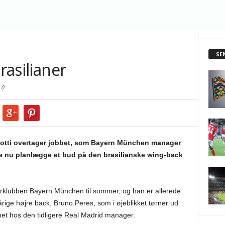
SE
rasilianer
0
ncelotti overtager jobbet, som Bayern München manager
ede nu planlægge et bud på den brasilianske wing-back
terklubben Bayern München til sommer, og han er allerede
årige højre back, Bruno Peres, som i øjeblikket tørner ud
ornet hos den tidligere Real Madrid manager.