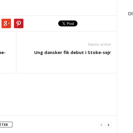
Næste artikel
ne-
Ung dansker fik debut i Stoke-sejr
TTER