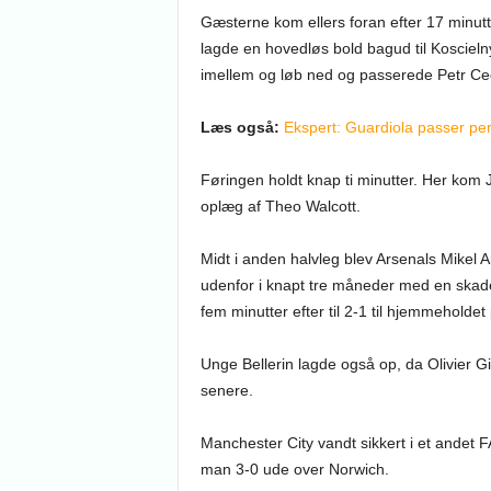
Gæsterne kom ellers foran efter 17 minutt
lagde en hovedløs bold bagud til Koscieln
imellem og løb ned og passerede Petr Cech
Læs også:
Ekspert: Guardiola passer perf
Føringen holdt knap ti minutter. Her kom 
oplæg af Theo Walcott.
Midt i anden halvleg blev Arsenals Mikel A
udenfor i knapt tre måneder med en skad
fem minutter efter til 2-1 til hjemmeholdet
Unge Bellerin lagde også op, da Olivier 
senere.
Manchester City vandt sikkert i et ande
man 3-0 ude over Norwich.