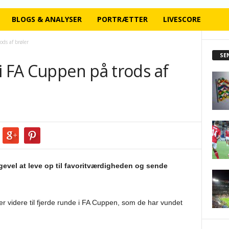
BLOGS & ANALYSER
PORTRÆTTER
LIVESCORE
ds af brøler
SE
i FA Cuppen på trods af
evel at leve op til favoritværdigheden og sende
r videre til fjerde runde i FA Cuppen, som de har vundet