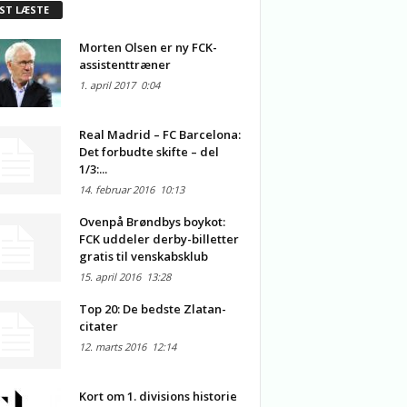
ST LÆSTE
Morten Olsen er ny FCK-
assistenttræner
1. april 2017
0:04
Real Madrid – FC Barcelona:
Det forbudte skifte – del
1/3:...
14. februar 2016
10:13
Ovenpå Brøndbys boykot:
FCK uddeler derby-billetter
gratis til venskabsklub
15. april 2016
13:28
Top 20: De bedste Zlatan-
citater
12. marts 2016
12:14
Kort om 1. divisions historie