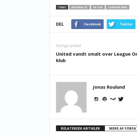
TAGS
ARSENAL FC
FA CUP
SUNDERLAND
DEL
Facebook
Twitter
Forrige artikel
United vandt smalt over League O
klub
Jonas Roulund
RELATEREDE ARTIKLER
MERE AF FORFA