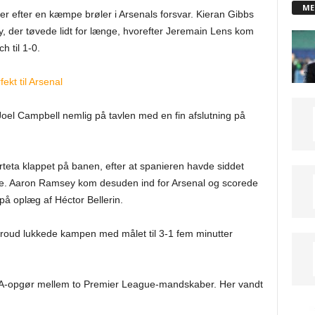
ME
er efter en kæmpe brøler i Arsenals forsvar. Kieran Gibbs
y, der tøvede lidt for længe, hvorefter Jeremain Lens kom
 til 1-0.
ekt til Arsenal
Joel Campbell nemlig på tavlen med en fin afslutning på
rteta klappet på banen, efter at spanieren havde siddet
e. Aaron Ramsey kom desuden ind for Arsenal og scorede
 på oplæg af Héctor Bellerin.
Giroud lukkede kampen med målet til 3-1 fem minutter
t FA-opgør mellem to Premier League-mandskaber. Her vandt