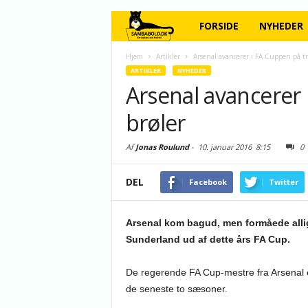
FORSIDE
NYHEDER
Hjem
Artikler
Arsenal avancerer i FA Cuppen på tro
ARTIKLER
NYHEDER
Arsenal avancerer 
brøler
Af
Jonas Roulund
-
10. januar 2016
8:15
0
DEL
Facebook
Twitter
Arsenal kom bagud, men formåede allig
Sunderland ud af dette års FA Cup.
De regerende FA Cup-mestre fra Arsenal e
de seneste to sæsoner.