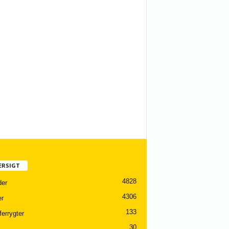
ERSIGT
4828
er
4306
er
133
ferrygter
30