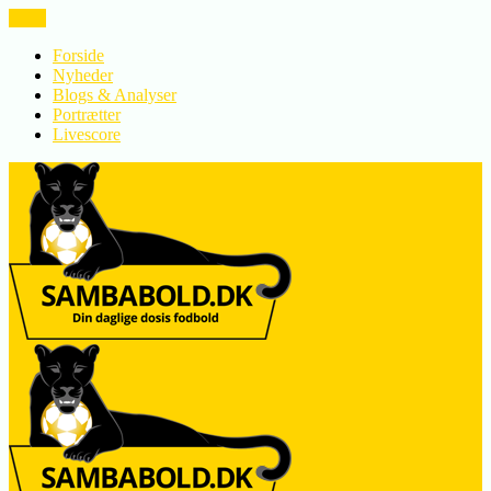
LUK
Forside
Nyheder
Blogs & Analyser
Portrætter
Livescore