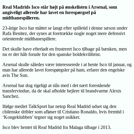
Real Madrids Isco står højt på ønskelisten i Arsenal, som
angiveligt allerede har lavet en forespørgsel på
midtbanespilleren.
23-årige Isco har måttet se langt efter spilletid i denne sæson under
Rafa Benitez, der synes at foretrække nogle noget mere defensivt
orienterede midtbanespillere.
Det skulle have efterladt en frustreret Isco tilbage på bænken, men
nu er der håb forude for den spanske boldekvilibrist.
Arsenal skulle således være interesserede i at hente Isco til januar, og
man har allerede lavet forespørgsler på ham, erfarer den engelske
avis The Sun.
Arsenal har dog rigeligt at slås med i det nært forestående
transfervindue, da de skal afholde bejlere til brandvarme Alexis
Sanchez.
Ifølge mediet TalkSport har netop Real Madrid udset sig den
chilenske dribler som afløser til Cristiano Ronaldo, hvis fremtid i
‘Kongeklubben’ tegner sig noget usikker.
Isco blev hentet til Real Madrid fra Malaga tilbage i 2013.