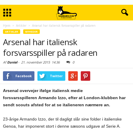
Hjem
Artikler
Arsenal har italiensk forsvarsspiller på radaren
ARTIKLER
NYHEDER
Arsenal har italiensk
forsvarsspiller på radaren
Af
Daniel
-
21. november 2015
14:36
0
Facebook
Twitter
Arsenal overvejer ifølge italiensk medie
forsvarsspilleren Armando Izzo, efter at London-klubben har
sendt scouts afsted for at se italieneren nærmere an.
23-årige Armando Izzo, der til dagligt slår sine folder i italienske
Genoa, har imponeret stort i denne sæsons udgave af Serie A.