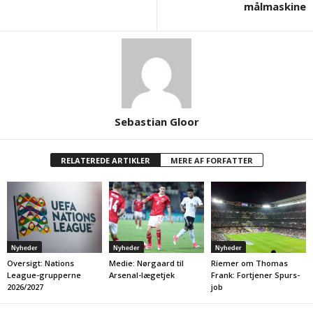
målmaskine
Sebastian Gloor
RELATEREDE ARTIKLER
MERE AF FORFATTER
Nyheder
Nyheder
Nyheder
Oversigt: Nations
Medie: Nørgaard til
Riemer om Thomas
League-grupperne
Arsenal-lægetjek
Frank: Fortjener Spurs-
2026/2027
job