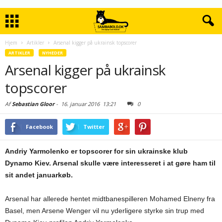
Hjem
Artikler
Arsenal kigger på ukrainsk topscorer
ARTIKLER
NYHEDER
Arsenal kigger på ukrainsk
topscorer
Af
Sebastian Gloor
-
16. januar 2016
13:21
0
Facebook
Twitter
Andriy Yarmolenko er topscorer for sin ukrainske klub
Dynamo Kiev. Arsenal skulle være interesseret i at gøre ham til
sit andet januarkøb.
Arsenal har allerede hentet midtbanespilleren Mohamed Elneny fra
Basel, men Arsene Wenger vil nu yderligere styrke sin trup med