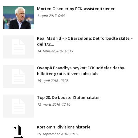
Morten Olsen er ny FCK-assistenttræner
1. april 2017
0:04
Real Madrid – FC Barcelona: Det forbudte skifte –
del 1/3:...
14. februar 2016
10:13
Ovenpå Brøndbys boykot: FCK uddeler derby-
billetter gratis til venskabsklub
15. april 2016
13:28
Top 20: De bedste Zlatan-citater
12. marts 2016
12:14
Kort om 1. divisions historie
29. september 2016
19:07