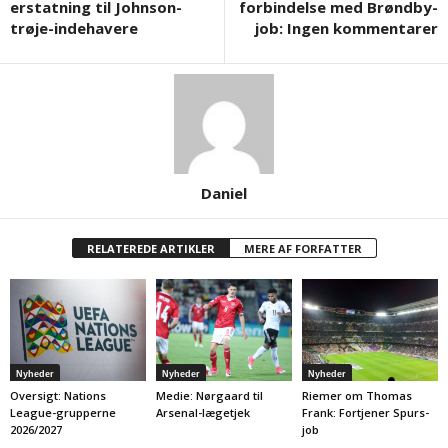
erstatning til Johnson-
forbindelse med Brøndby-
trøje-indehavere
job: Ingen kommentarer
Daniel
RELATEREDE ARTIKLER
MERE AF FORFATTER
Nyheder
Nyheder
Nyheder
Oversigt: Nations
Medie: Nørgaard til
Riemer om Thomas
League-grupperne
Arsenal-lægetjek
Frank: Fortjener Spurs-
2026/2027
job