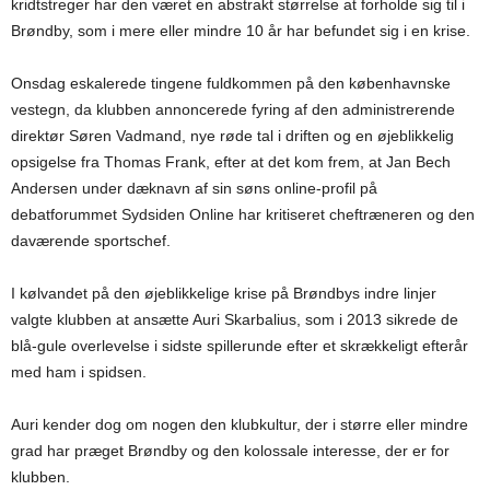
kridtstreger har den været en abstrakt størrelse at forholde sig til i
Brøndby, som i mere eller mindre 10 år har befundet sig i en krise.
Onsdag eskalerede tingene fuldkommen på den københavnske
vestegn, da klubben annoncerede fyring af den administrerende
direktør Søren Vadmand, nye røde tal i driften og en øjeblikkelig
opsigelse fra Thomas Frank, efter at det kom frem, at Jan Bech
Andersen under dæknavn af sin søns online-profil på
debatforummet Sydsiden Online har kritiseret cheftræneren og den
daværende sportschef.
I kølvandet på den øjeblikkelige krise på Brøndbys indre linjer
valgte klubben at ansætte Auri Skarbalius, som i 2013 sikrede de
blå-gule overlevelse i sidste spillerunde efter et skrækkeligt efterår
med ham i spidsen.
Auri kender dog om nogen den klubkultur, der i større eller mindre
grad har præget Brøndby og den kolossale interesse, der er for
klubben.