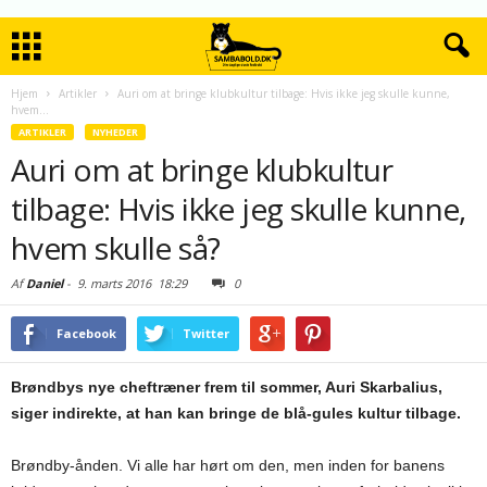
Hjem
Artikler
Auri om at bringe klubkultur tilbage: Hvis ikke jeg skulle kunne,
hvem...
ARTIKLER
NYHEDER
Auri om at bringe klubkultur
tilbage: Hvis ikke jeg skulle kunne,
hvem skulle så?
Af
Daniel
-
9. marts 2016
18:29
0
Facebook
Twitter
Brøndbys nye cheftræner frem til sommer, Auri Skarbalius,
siger indirekte, at han kan bringe de blå-gules kultur tilbage.
Brøndby-ånden. Vi alle har hørt om den, men inden for banens