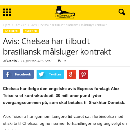
Hjem
Artikler
Avis: Chelsea har tilbudt brasiliansk målsluger kontrakt
ARTIKLER
NYHEDER
Avis: Chelsea har tilbudt
brasiliansk målsluger kontrakt
Af
Daniel
-
11. januar 2016
9:09
0
Facebook
Twitter
Chelsea har ifølge den engelske avis Express forelagt Alex
Teixeira et kontraktudspil. 30 millioner pund lyder
overgangssummen på, som skal betales til Shakhtar Donetsk.
Alex Teixeira har igennem længere tid været sat i forbindelse med
et skifte til Chelsea, og nu nærmer forhandlingerne sig angiveligt en