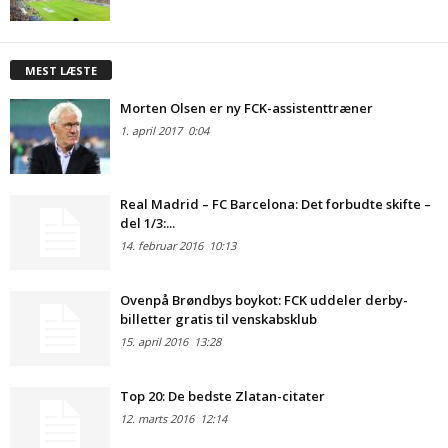
MEST LÆSTE
Morten Olsen er ny FCK-assistenttræner
1. april 2017
0:04
Real Madrid – FC Barcelona: Det forbudte skifte –
del 1/3:...
14. februar 2016
10:13
Ovenpå Brøndbys boykot: FCK uddeler derby-
billetter gratis til venskabsklub
15. april 2016
13:28
Top 20: De bedste Zlatan-citater
12. marts 2016
12:14