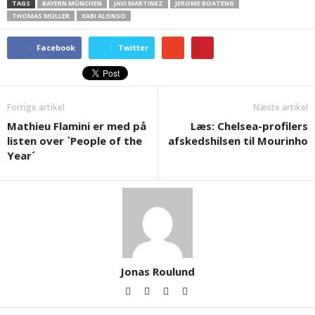
TAGS
BAYERN MÜNCHEN
JAVI MARTINEZ
JEROME BOATENG
THOMAS MÜLLER
XABI ALONSO
Facebook
Twitter
Forrige artikel
Næste artikel
Mathieu Flamini er med på
Læs: Chelsea-profilers
listen over `People of the
afskedshilsen til Mourinho
Year´
Jonas Roulund