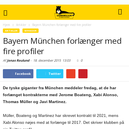
Hjem
Artikler
Bayern München forlænger med fire profiler
ARTIKLER
NYHEDER
Bayern München forlænger med
fire profiler
Af
Jonas Roulund
-
18. december 2015
13:03
0
Facebook
Twitter
De tyske giganter fra München meddeler fredag, at de har
forlænget kontrakterne med Jerome Boateng, Xabi Alonso,
Thomas Müller og Javi Martinez.
Müller, Boateng og Martinez har skrevet kontrakt til 2021, mens
Xabi Alonso nøjes med at forlænge til 2017. Det skriver klubben på