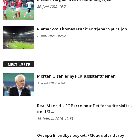
30. juni 2025
19:54
Riemer om Thomas Frank: Fortjener Spurs-job
8. juni 2025
10:52
MEST LÆSTE
Morten Olsen er ny FCK-assistenttræner
1. april 2017
0:04
Real Madrid – FC Barcelona: Det forbudte skifte –
del 1/3:...
14. februar 2016
10:13
Ovenpå Brøndbys boykot: FCK uddeler derby-