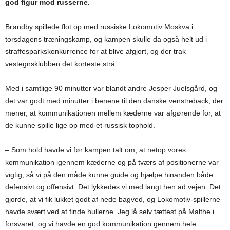
god figur mod russerne.
Brøndby spillede flot op med russiske Lokomotiv Moskva i
torsdagens træningskamp, og kampen skulle da også helt ud i
straffesparkskonkurrence for at blive afgjort, og der trak
vestegnsklubben det korteste strå.
Med i samtlige 90 minutter var blandt andre Jesper Juelsgård, og
det var godt med minutter i benene til den danske venstreback, der
mener, at kommunikationen mellem kæderne var afgørende for, at
de kunne spille lige op med et russisk tophold.
– Som hold havde vi før kampen talt om, at netop vores
kommunikation igennem kæderne og på tværs af positionerne var
vigtig, så vi på den måde kunne guide og hjælpe hinanden både
defensivt og offensivt. Det lykkedes vi med langt hen ad vejen. Det
gjorde, at vi fik lukket godt af nede bagved, og Lokomotiv-spillerne
havde svært ved at finde hullerne. Jeg lå selv tættest på Malthe i
forsvaret, og vi havde en god kommunikation gennem hele