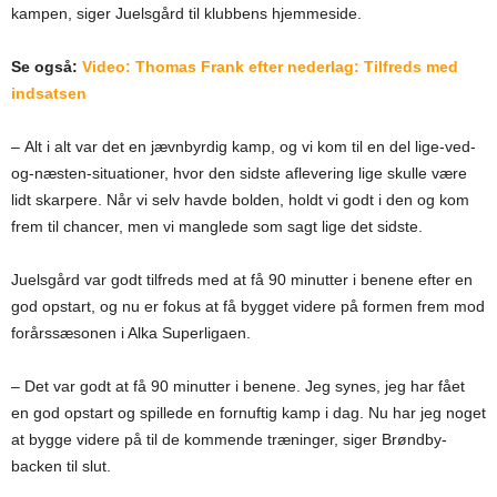
kampen, siger Juelsgård til klubbens hjemmeside.
Se også:
Video: Thomas Frank efter nederlag: Tilfreds med
indsatsen
– Alt i alt var det en jævnbyrdig kamp, og vi kom til en del lige-ved-
og-næsten-situationer, hvor den sidste aflevering lige skulle være
lidt skarpere. Når vi selv havde bolden, holdt vi godt i den og kom
frem til chancer, men vi manglede som sagt lige det sidste.
Juelsgård var godt tilfreds med at få 90 minutter i benene efter en
god opstart, og nu er fokus at få bygget videre på formen frem mod
forårssæsonen i Alka Superligaen.
– Det var godt at få 90 minutter i benene. Jeg synes, jeg har fået
en god opstart og spillede en fornuftig kamp i dag. Nu har jeg noget
at bygge videre på til de kommende træninger, siger Brøndby-
backen til slut.