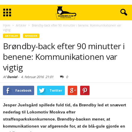
Hjem
Artikler
Brøndby-back efter 90 minutter i benene: Kommunikationen var
vigtig
ARTIKLER
NYHEDER
Brøndby-back efter 90 minutter i
benene: Kommunikationen var
vigtig
Af
Daniel
-
4. februar 2016
21:01
0
Facebook
Twitter
Jesper Juelsgård spillede fuld tid, da Brøndby led et snævert
nederlag til Lokomotiv Moskva efter
straffesparkskonkurrence. Brøndby-backen mener, at
kommunikationen var afgørende for, at de blå-gule gjorde en