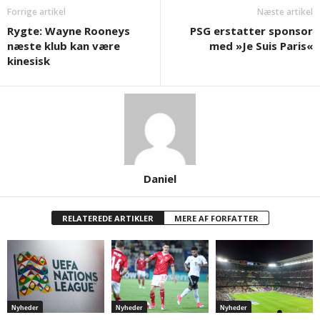
Forrige artikel
Næste artikel
Rygte: Wayne Rooneys
PSG erstatter sponsor
næste klub kan være
med »Je Suis Paris«
kinesisk
Daniel
RELATEREDE ARTIKLER
MERE AF FORFATTER
Nyheder
Nyheder
Nyheder