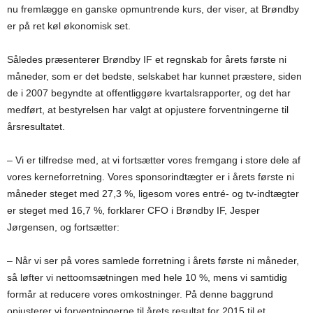
nu fremlægge en ganske opmuntrende kurs, der viser, at Brøndby
er på ret køl økonomisk set.
Således præsenterer Brøndby IF et regnskab for årets første ni
måneder, som er det bedste, selskabet har kunnet præstere, siden
de i 2007 begyndte at offentliggøre kvartalsrapporter, og det har
medført, at bestyrelsen har valgt at opjustere forventningerne til
årsresultatet.
– Vi er tilfredse med, at vi fortsætter vores fremgang i store dele af
vores kerneforretning. Vores sponsorindtægter er i årets første ni
måneder steget med 27,3 %, ligesom vores entré- og tv-indtægter
er steget med 16,7 %, forklarer CFO i Brøndby IF, Jesper
Jørgensen, og fortsætter:
– Når vi ser på vores samlede forretning i årets første ni måneder,
så løfter vi nettoomsætningen med hele 10 %, mens vi samtidig
formår at reducere vores omkostninger. På denne baggrund
opjusterer vi forventningerne til årets resultat for 2015 til et