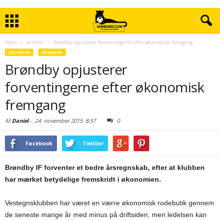
Hjem
Artikler
Brøndby opjusterer forventingerne efter økonomisk fremgang
ARTIKLER
NYHEDER
Brøndby opjusterer
forventingerne efter økonomisk
fremgang
Af
Daniel
-
24. november 2015
8:57
0
Facebook
Twitter
Brøndby IF forventer et bedre årsregnskab, efter at klubben
har mærket betydelige fremskridt i økonomien.
Vestegnsklubben har været en værre økonomisk rodebutik gennem
de seneste mange år med minus på driftsiden, men ledelsen kan