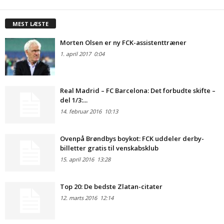
MEST LÆSTE
Morten Olsen er ny FCK-assistenttræner
1. april 2017
0:04
Real Madrid – FC Barcelona: Det forbudte skifte –
del 1/3:...
14. februar 2016
10:13
Ovenpå Brøndbys boykot: FCK uddeler derby-
billetter gratis til venskabsklub
15. april 2016
13:28
Top 20: De bedste Zlatan-citater
12. marts 2016
12:14