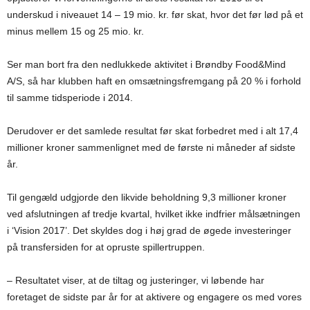
underskud i niveauet 14 – 19 mio. kr. før skat, hvor det før lød på et
minus mellem 15 og 25 mio. kr.
Ser man bort fra den nedlukkede aktivitet i Brøndby Food&Mind
A/S, så har klubben haft en omsætningsfremgang på 20 % i forhold
til samme tidsperiode i 2014.
Derudover er det samlede resultat før skat forbedret med i alt 17,4
millioner kroner sammenlignet med de første ni måneder af sidste
år.
Til gengæld udgjorde den likvide beholdning 9,3 millioner kroner
ved afslutningen af tredje kvartal, hvilket ikke indfrier målsætningen
i ‘Vision 2017’. Det skyldes dog i høj grad de øgede investeringer
på transfersiden for at opruste spillertruppen.
– Resultatet viser, at de tiltag og justeringer, vi løbende har
foretaget de sidste par år for at aktivere og engagere os med vores