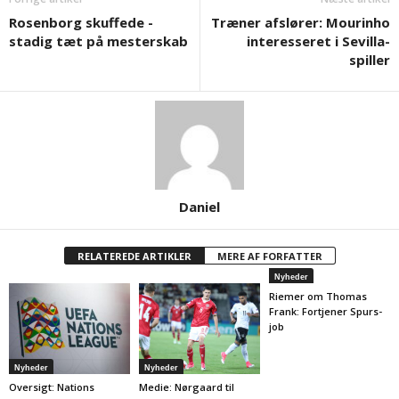
Rosenborg skuffede -
Træner afslører: Mourinho
stadig tæt på mesterskab
interesseret i Sevilla-
spiller
Daniel
RELATEREDE ARTIKLER
MERE AF FORFATTER
Nyheder
Riemer om Thomas
Frank: Fortjener Spurs-
job
Nyheder
Nyheder
Oversigt: Nations
Medie: Nørgaard til