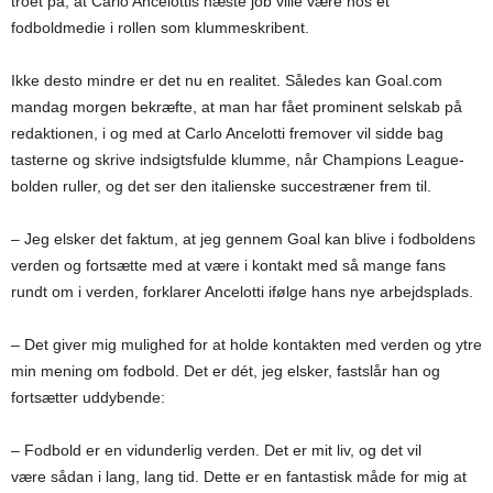
troet på, at Carlo Ancelottis næste job ville være hos et
fodboldmedie i rollen som klummeskribent.
Ikke desto mindre er det nu en realitet. Således kan Goal.com
mandag morgen bekræfte, at man har fået prominent selskab på
redaktionen, i og med at Carlo Ancelotti fremover vil sidde bag
tasterne og skrive indsigtsfulde klumme, når Champions League-
bolden ruller, og det ser den italienske succestræner frem til.
– Jeg elsker det faktum, at jeg gennem Goal kan blive i fodboldens
verden og fortsætte med at være i kontakt med så mange fans
rundt om i verden, forklarer Ancelotti ifølge hans nye arbejdsplads.
– Det giver mig mulighed for at holde kontakten med verden og ytre
min mening om fodbold. Det er dét, jeg elsker, fastslår han og
fortsætter uddybende:
– Fodbold er en vidunderlig verden. Det er mit liv, og det vil
være sådan i lang, lang tid. Dette er en fantastisk måde for mig at