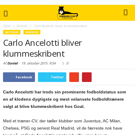
Hjem
Artikler
Carlo Ancelotti bliver klummeskribent
ARTIKLER
NYHEDER
Carlo Ancelotti bliver
klummeskribent
Af
Daniel
-
19. oktober 2015
9:54
0
Facebook
Twitter
Carlo Ancelotti har trods sin prominente fodboldstatus som
en af klodens dygtigste og mest velansete fodboldtrænere
valgt at blive klummeskribent hos Goal.
Med et træner-CV, der tæller klubber som Juventus, AC Milan,
Chelsea, PSG og senest Real Madrid, vil de færreste nok have