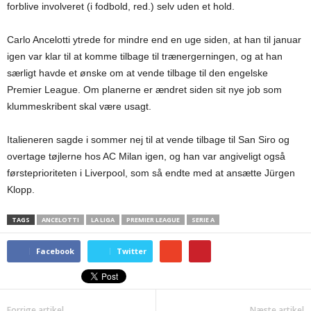
forblive involveret (i fodbold, red.) selv uden et hold.
Carlo Ancelotti ytrede for mindre end en uge siden, at han til januar
igen var klar til at komme tilbage til trænergerningen, og at han
særligt havde et ønske om at vende tilbage til den engelske
Premier League. Om planerne er ændret siden sit nye job som
klummeskribent skal være usagt.
Italieneren sagde i sommer nej til at vende tilbage til San Siro og
overtage tøjlerne hos AC Milan igen, og han var angiveligt også
førsteprioriteten i Liverpool, som så endte med at ansætte Jürgen
Klopp.
TAGS
ANCELOTTI
LA LIGA
PREMIER LEAGUE
SERIE A
Facebook
Twitter
Forrige artikel
Næste artikel