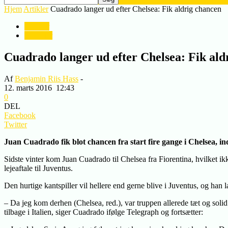
Hjem
Artikler
Cuadrado langer ud efter Chelsea: Fik aldrig chancen
Artikler
Nyheder
Cuadrado langer ud efter Chelsea: Fik ald
Af
Benjamin Riis Hass
-
12. marts 2016
12:43
0
DEL
Facebook
Twitter
Juan Cuadrado fik blot chancen fra start fire gange i Chelsea, i
Sidste vinter kom Juan Cuadrado til Chelsea fra Fiorentina, hvilket ikk
lejeaftale til Juventus.
Den hurtige kantspiller vil hellere end gerne blive i Juventus, og han
– Da jeg kom derhen (Chelsea, red.), var truppen allerede tæt og solid
tilbage i Italien, siger Cuadrado ifølge Telegraph og fortsætter: