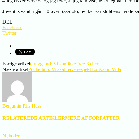
– Jeg elsker Serie A, og jeg føler, at jeg kan vise, hvad jeg kan her. De
Juventus vandt i går 1-0 over Sassuolo, hvilket var klubbens tiende k
DEL
Facebook
Twitter
Forrige artikel
Gravgaard: Vi kan ikke fyre Keller
Næste artikel
Pochettino: Vi skal have respekt for Aston Villa
Benjamin Riis Hass
RELATEREDE ARTIKLER
MERE AF FORFATTER
Nyheder