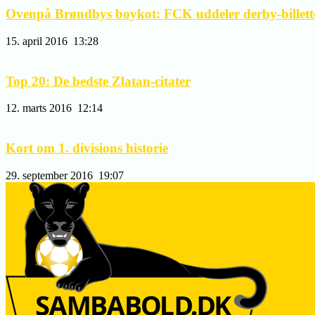
Ovenpå Brøndbys boykot: FCK uddeler derby-billetter
15. april 2016
13:28
Top 20: De bedste Zlatan-citater
12. marts 2016
12:14
Kort om 1. divisions historie
29. september 2016
19:07