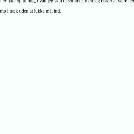
t er ikke op til mig, hvad jeg skal til sommer, men jeg elsker at være her
amp i træk uden at lukke mål ind.