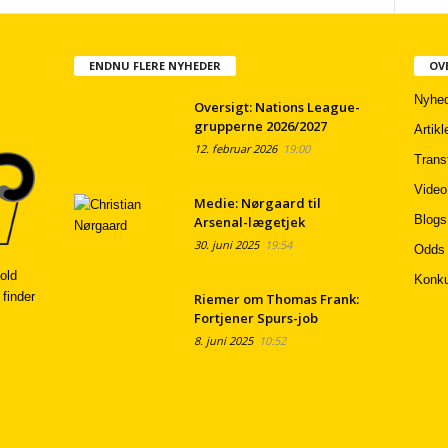
ENDNU FLERE NYHEDER
OV
Nyhed
Oversigt: Nations League-
grupperne 2026/2027
Artikl
12. februar 2026
19:00
Trans
Video
Medie: Nørgaard til
Blogs
Arsenal-lægetjek
30. juni 2025
19:54
Odds
old
Konku
 finder
Riemer om Thomas Frank:
Fortjener Spurs-job
8. juni 2025
10:52