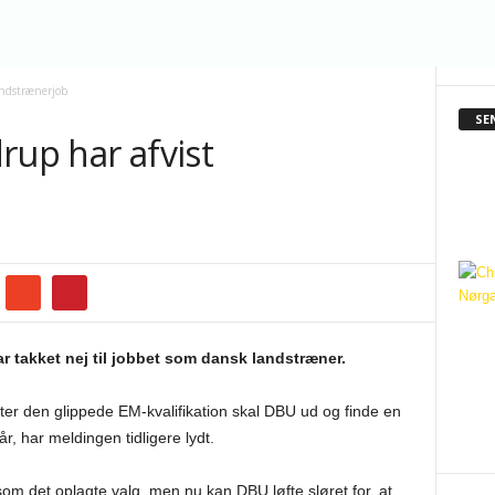
andstrænerjob
SE
rup har afvist
r takket nej til jobbet som dansk landstræner.
er den glippede EM-kvalifikation skal DBU ud og finde en
r, har meldingen tidligere lydt.
m det oplagte valg, men nu kan DBU løfte sløret for, at