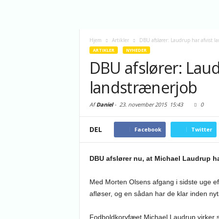
Hjem
Artikler
DBU afslører: Laudrup har afvist l
ARTIKLER
NYHEDER
DBU afslører: Laud
landstrænerjob
Af
Daniel
-
23. november 2015
15:43
0
DEL
Facebook
Twitter
DBU afslører nu, at Michael Laudrup ha
Med Morten Olsens afgang i sidste uge eft
afløser, og en sådan har de klar inden nytå
Fodboldkoryfæet Michael Laudrup virker so