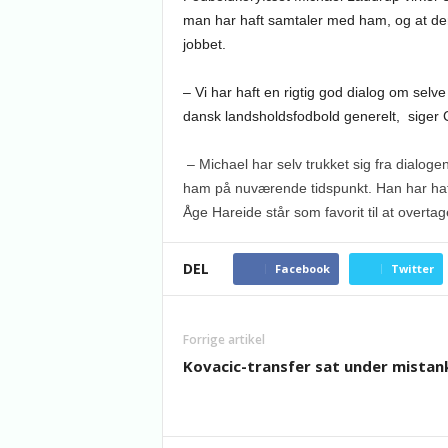
man har haft samtaler med ham, og at den 
jobbet.
– Vi har haft en rigtig god dialog om se
dansk landsholdsfodbold generelt, siger C
– Michael har selv trukket sig fra dialoge
ham på nuværende tidspunkt. Han har haft
Åge Hareide står som favorit til at overta
DEL
Facebook
Twitter
Forrige artikel
Kovacic-transfer sat under mistan