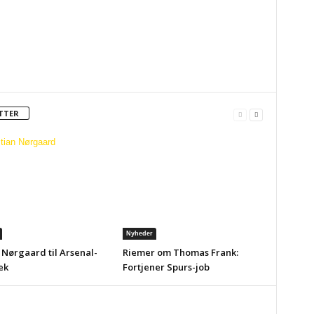
TTER
Nyheder
 Nørgaard til Arsenal-
Riemer om Thomas Frank:
ek
Fortjener Spurs-job