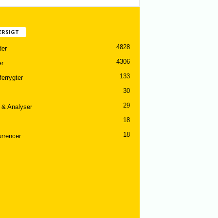
ERSIGT
4828
er
4306
er
133
ferrygter
30
29
 & Analyser
18
18
rrencer