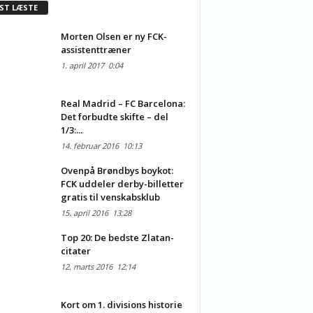
ST LÆSTE
Morten Olsen er ny FCK-
assistenttræner
1. april 2017
0:04
Real Madrid – FC Barcelona:
Det forbudte skifte – del
1/3:...
14. februar 2016
10:13
Ovenpå Brøndbys boykot:
FCK uddeler derby-billetter
gratis til venskabsklub
15. april 2016
13:28
Top 20: De bedste Zlatan-
citater
12. marts 2016
12:14
Kort om 1. divisions historie