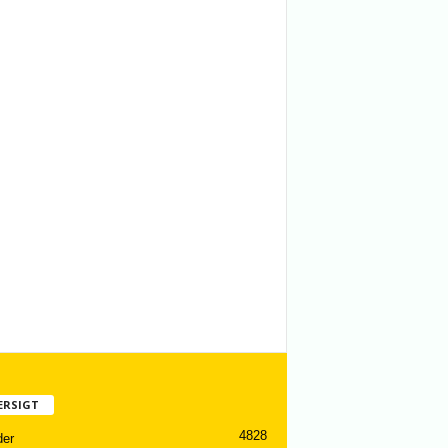
ERSIGT
4828
er