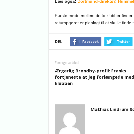
Læs også:
Dortmund-direktør: Hummels
Første møde mellem de to klubber finder 
returopgøret er planlagt til at skulle find
DEL
Facebook
Twitter
Forrige artikel
Ærgerlig Brøndby-profil: Franks
fortjeneste at jeg forlængede me
klubben
Mathias Lindrum S