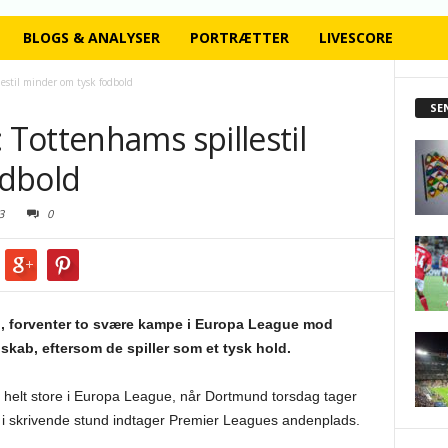
BLOGS & ANALYSER
PORTRÆTTER
LIVESCORE
stil minder om tysk fodbold
SE
Tottenhams spillestil
odbold
3
0
, forventer to svære kampe i Europa League mod
ab, eftersom de spiller som et tysk hold.
de helt store i Europa League, når Dortmund torsdag tager
r i skrivende stund indtager Premier Leagues andenplads.