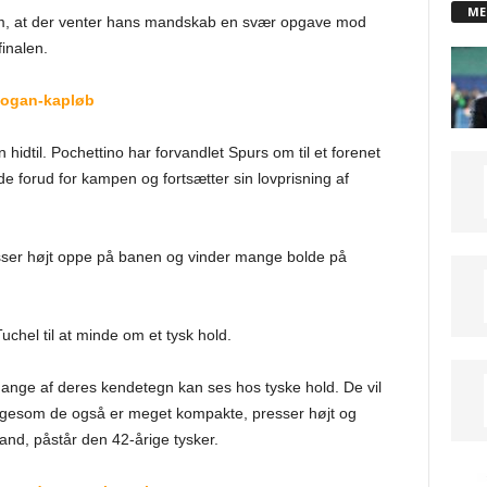
ME
 om, at der venter hans mandskab en svær opgave mod
inalen.
dogan-kapløb
idtil. Pochettino har forvandlet Spurs om til et forenet
e forud for kampen og fortsætter sin lovprisning af
esser højt oppe på banen og vinder mange bolde på
uchel til at minde om et tysk hold.
Mange af deres kendetegn kan ses hos tyske hold. De vil
ligesom de også er meget kompakte, presser højt og
land, påstår den 42-årige tysker.