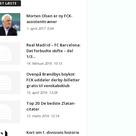
ST LÆSTE
Morten Olsen er ny FCK-
assistenttræner
1. april 2017
0:04
Real Madrid – FC Barcelona:
Det forbudte skifte – del
1/3:...
14. februar 2016
10:13
Ovenpå Brøndbys boykot:
FCK uddeler derby-billetter
gratis til venskabsklub
15. april 2016
13:28
Top 20: De bedste Zlatan-
citater
12. marts 2016
12:14
Kort om 1. divisions historie