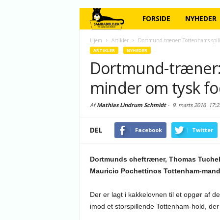
FORSIDE
NYHEDER
Hjem
Artikler
Dortmund-træner: Tottenhams spille
ARTIKLER
NYHEDER
Dortmund-træner: 
minder om tysk f
Af
Mathias Lindrum Schmidt
-
9. marts 2016
17:2
DEL
Facebook
Twitter
Dortmunds cheftræner, Thomas Tuchel
Mauricio Pochettinos Tottenham-mandsk
Der er lagt i kakkelovnen til et opgør af 
imod et storspillende Tottenham-hold, de