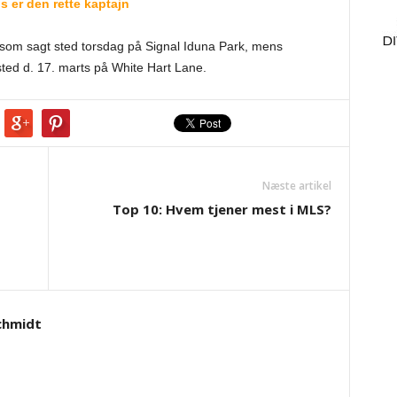
 er den rette kaptajn
som sagt sted torsdag på Signal Iduna Park, mens
e sted d. 17. marts på White Hart Lane.
Næste artikel
Top 10: Hvem tjener mest i MLS?
d
chmidt