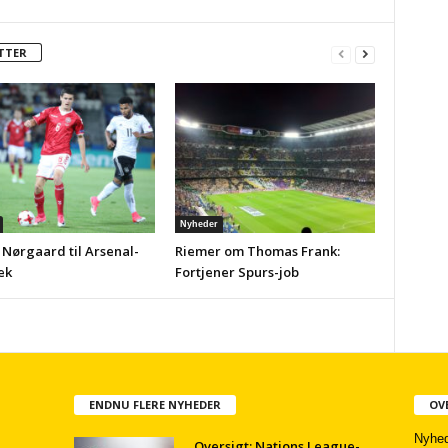
TTER
Nyheder
 Nørgaard til Arsenal-
Riemer om Thomas Frank:
ek
Fortjener Spurs-job
ENDNU FLERE NYHEDER
OV
Nyhed
Oversigt: Nations League-