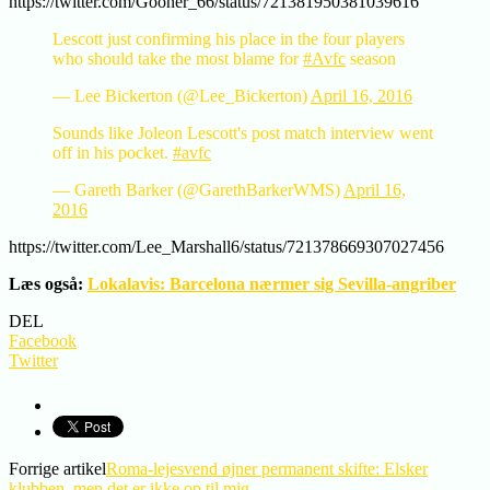
https://twitter.com/Gooner_66/status/721381950381039616
Lescott just confirming his place in the four players
who should take the most blame for
#Avfc
season
— Lee Bickerton (@Lee_Bickerton)
April 16, 2016
Sounds like Joleon Lescott's post match interview went
off in his pocket.
#avfc
— Gareth Barker (@GarethBarkerWMS)
April 16,
2016
https://twitter.com/Lee_Marshall6/status/721378669307027456
Læs også:
Lokalavis: Barcelona nærmer sig Sevilla-angriber
DEL
Facebook
Twitter
Forrige artikel
Roma-lejesvend øjner permanent skifte: Elsker
klubben, men det er ikke op til mig