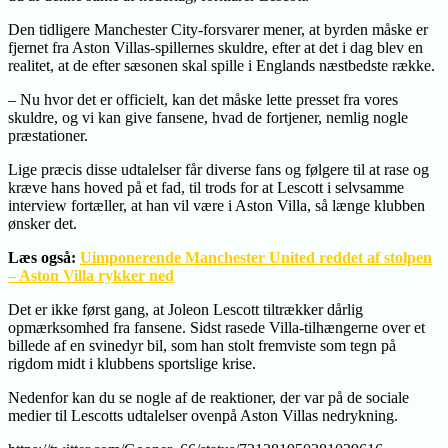
Den tidligere Manchester City-forsvarer mener, at byrden måske er
fjernet fra Aston Villas-spillernes skuldre, efter at det i dag blev en
realitet, at de efter sæsonen skal spille i Englands næstbedste række.
– Nu hvor det er officielt, kan det måske lette presset fra vores
skuldre, og vi kan give fansene, hvad de fortjener, nemlig nogle
præstationer.
Lige præcis disse udtalelser får diverse fans og følgere til at rase og
kræve hans hoved på et fad, til trods for at Lescott i selvsamme
interview fortæller, at han vil være i Aston Villa, så længe klubben
ønsker det.
Læs også:
Uimponerende Manchester United reddet af stolpen
– Aston Villa rykker ned
Det er ikke først gang, at Joleon Lescott tiltrækker dårlig
opmærksomhed fra fansene. Sidst rasede Villa-tilhængerne over et
billede af en svinedyr bil, som han stolt fremviste som tegn på
rigdom midt i klubbens sportslige krise.
Nedenfor kan du se nogle af de reaktioner, der var på de sociale
medier til Lescotts udtalelser ovenpå Aston Villas nedrykning.