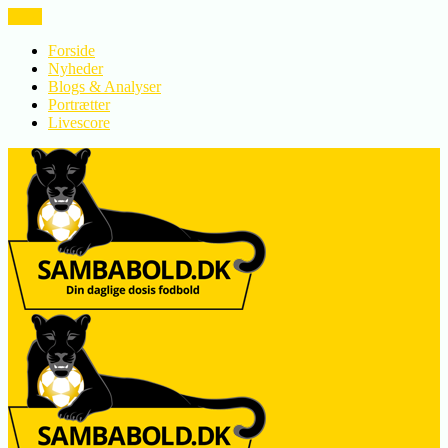
LUK
Forside
Nyheder
Blogs & Analyser
Portrætter
Livescore