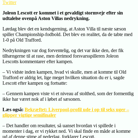
Twitter
Joleon Lescott er kommet i et gevaldigt stormvejr efter sin
udtalelse ovenpå Aston Villas nedrykning.
Lørdag blev det en kendsgerning, at Aston Villa til næste sæson
spiller Championship-fodbold. Det blev en realitet, da de tabte med
1-0 på Old Trafford.
Nedrykningen var dog forventelig, og det var ikke den, der fik
tilhængerne til at rase, men derimod forsvarsspilleren Joleon
Lescotts kommentarer efter kampen.
– Vi vidste inden kampen, hvad vi skulle, men at komme til Old
Trafford er aldrig let, lige meget hvilken situation du er i, sagde
Lescott efter kampen og fortsatte:
– Gennem kampen viste vi et niveau af stolthed, som der formentlig
ikke har været nok af i løbet af sæsonen.
Læs også:
Bekræftet: Liverpool-profil ude i op til seks uger –
glipper vigtige semifinaler
– Det handler om resultater, så uanset hvordan vi spillede i
momenter i dag, er vi rykket ned. Vi skal finde en måde at komme
ud af denne stime af nederlag, forklarer Lescott.