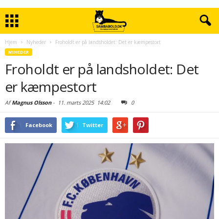
Hjem
Nyheder
Froholdt er på landsholdet: Det er kæmpestort
NYHEDER
Froholdt er på landsholdet: Det
er kæmpestort
Af
Magnus Olsson
-
11. marts 2025
14:02
0
Facebook
Twitter