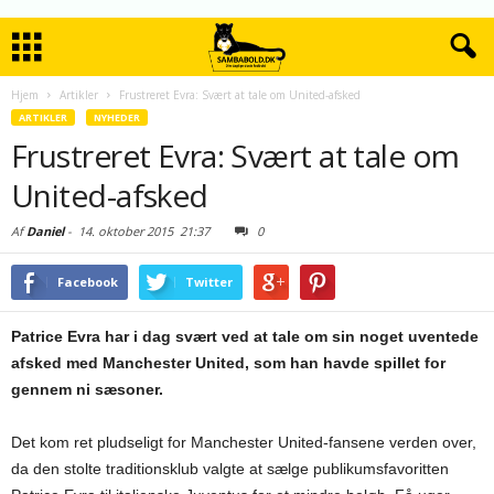
Hjem
Artikler
Frustreret Evra: Svært at tale om United-afsked
ARTIKLER
NYHEDER
Frustreret Evra: Svært at tale om
United-afsked
Af
Daniel
-
14. oktober 2015
21:37
0
Facebook
Twitter
Patrice Evra har i dag svært ved at tale om sin noget uventede
afsked med Manchester United, som han havde spillet for
gennem ni sæsoner.
Det kom ret pludseligt for Manchester United-fansene verden over,
da den stolte traditionsklub valgte at sælge publikumsfavoritten