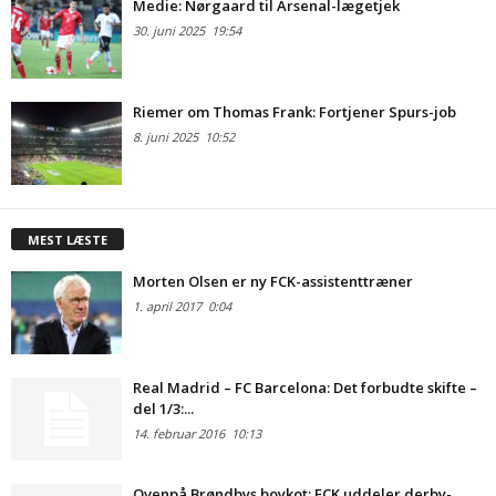
Medie: Nørgaard til Arsenal-lægetjek
30. juni 2025
19:54
Riemer om Thomas Frank: Fortjener Spurs-job
8. juni 2025
10:52
MEST LÆSTE
Morten Olsen er ny FCK-assistenttræner
1. april 2017
0:04
Real Madrid – FC Barcelona: Det forbudte skifte –
del 1/3:...
14. februar 2016
10:13
Ovenpå Brøndbys boykot: FCK uddeler derby-