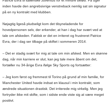
Patrice Evra til italienske Juventus for et mindre beløb. Få uger
inden havde den angrebsivrige venstreback nemlig sat sin signatur
på en ny kontrakt med klubben.
Nøjagtig ligeså pludseligt kom det tilsyneladende for
hovedpersonen selv, der erkender, at han i dag har svært ved at
tale om afskeden. Faktisk er det en irriteret og frustreret Patrice
Evra, der i dag ser tilbage på skiftet i sommeren 2014.
– Det er stadig svært for mig at tale om min afsked. Men en skønne
dag, når min karriere er slut, kan jeg tale mere åbent om det,
fortæller nu 34-årige Evra ifølge Sky Sports og fortsætter:
– Jeg kom først og fremmest til Torino på grund af min familie, for
Manchester United havde indsat en klausul i min kontrakt, som
ændrede situationen drastisk. Det irriterede mig virkelig. Men jeg
fortryder ikke mit skifte, som i sidste ende viste sig at være meget
positivt.