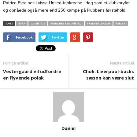
Patrice Evra ses i visse United-fankredse i dag som et klubkoryfæ
og opnåede også mere end 250 kampe på klubbens førstehold.
TAGS
EVRA
JUVENTUS
MANCHESTER UNITED
PREMIER LEAGUE
SERIE A
Facebook
Twitter
Forrige artikel
Næste artikel
Vestergaard vil udfordre
Chok: Liverpool-backs
en flyvende polak
sæson kan være slut
Daniel