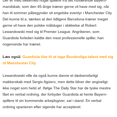
Der er med sikkerhed nogle spillere fra det nuværende Bayern-
mandskab, som den 45-årige træner gerne vil have med sig, når
han til sommer påbegynder sit engelske eventyr i Manchester City.
Det kunne bl.a. tænkes at den tidligere Barcelona-træner meget
gerne vil have den polske målsluger i skikkelse af Robert
Lewandowski med sig til Premier League. Angriberen, som
Guardiola forleden kaldte den mest professionelle spiller, han
nogensinde har trænet.
Læs også:
Guardiola klar til at tage Bundesliga-talent med sig
til Manchester City
Lewandowski ville da også kunne danne et dødsensfarligt
makkerskab med Sergio Agüero, men dette bliver der angiveligt
ikke noget som helst af. Ifølge The Daily Star har de tyske mestre
fået en verbal ordning, der forbyder Guardiola at hente Bayern-
spillere til sin kommende arbejdsgiver, sat i stand. En verbal
ordning spanieren efter sigende har accepteret.