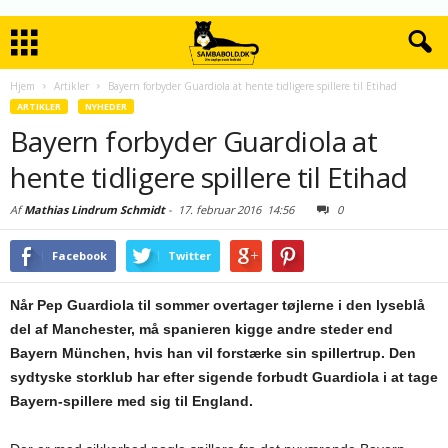
Hjem
Artikler
Bayern forbyder Guardiola at hente tidligere spillere til Etihad
ARTIKLER
NYHEDER
Bayern forbyder Guardiola at
hente tidligere spillere til Etihad
Af
Mathias Lindrum Schmidt
-
17. februar 2016
14:56
0
Facebook
Twitter
Når Pep Guardiola til sommer overtager tøjlerne i den lyseblå
del af Manchester, må spanieren kigge andre steder end
Bayern München, hvis han vil forstærke sin spillertrup. Den
sydtyske storklub har efter sigende forbudt Guardiola i at tage
Bayern-spillere med sig til England.