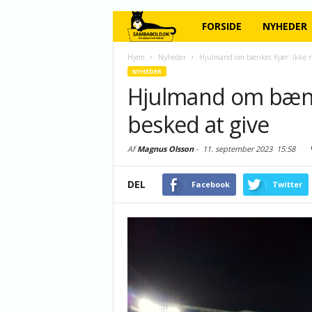
FORSIDE
NYHEDER
Hjem
Nyheder
Hjulmand om bænket Kjær: Ikke n
NYHEDER
Hjulmand om bænk
besked at give
Af
Magnus Olsson
-
11. september 2023
15:58
DEL
Facebook
Twitter