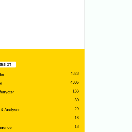
ERSIGT
4828
er
4306
er
133
ferrygter
30
29
 & Analyser
18
18
rrencer