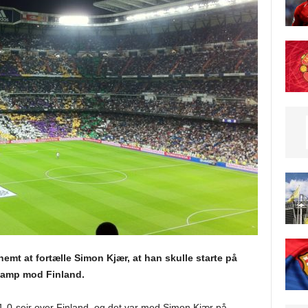
nemt at fortælle Simon Kjær, at han skulle starte på
kamp mod Finland.
0-sejr over Finland, og det var med Simon Kjær på