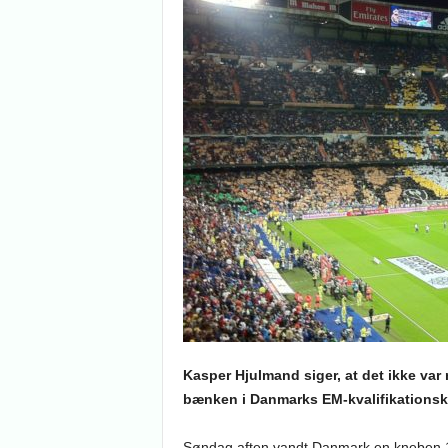
Kasper Hjulmand siger, at det ikke var 
bænken i Danmarks EM-kvalifikations
Søndag aften vandt Danmark en kneben 1-