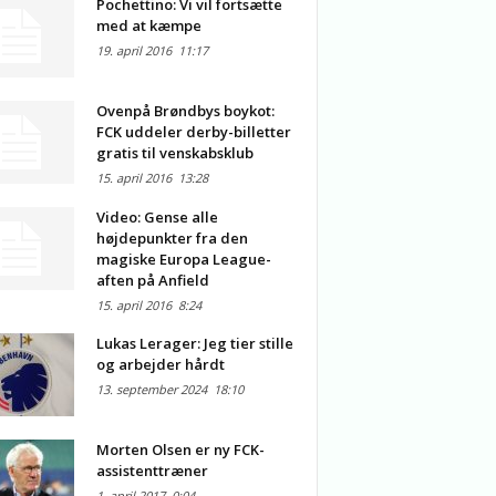
Pochettino: Vi vil fortsætte
med at kæmpe
19. april 2016
11:17
Ovenpå Brøndbys boykot:
FCK uddeler derby-billetter
gratis til venskabsklub
15. april 2016
13:28
Video: Gense alle
højdepunkter fra den
magiske Europa League-
aften på Anfield
15. april 2016
8:24
Lukas Lerager: Jeg tier stille
og arbejder hårdt
13. september 2024
18:10
Morten Olsen er ny FCK-
assistenttræner
1. april 2017
0:04