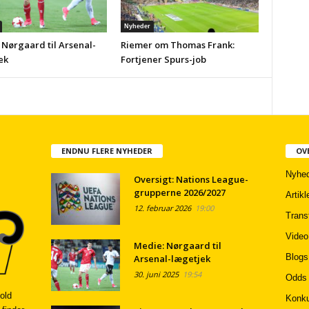
Nyheder
 Nørgaard til Arsenal-
Riemer om Thomas Frank:
ek
Fortjener Spurs-job
ENDNU FLERE NYHEDER
OV
Nyhed
Oversigt: Nations League-
grupperne 2026/2027
Artikl
12. februar 2026
19:00
Trans
Video
Medie: Nørgaard til
Blogs
Arsenal-lægetjek
30. juni 2025
19:54
Odds
old
Konku