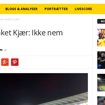
BLOGS & ANALYSER
PORTRÆTTER
LIVESCORE
em besked at give
ME
et Kjær: Ikke nem
0