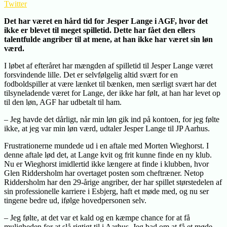
Twitter
Det har været en hård tid for Jesper Lange i AGF, hvor det
ikke er blevet til meget spilletid. Dette har fået den ellers
talentfulde angriber til at mene, at han ikke har været sin løn
værd.
I løbet af efteråret har mængden af spilletid til Jesper Lange været
forsvindende lille. Det er selvfølgelig altid svært for en
fodboldspiller at være lænket til bænken, men særligt svært har det
tilsyneladende været for Lange, der ikke har følt, at han har levet op
til den løn, AGF har udbetalt til ham.
– Jeg havde det dårligt, når min løn gik ind på kontoen, for jeg følte
ikke, at jeg var min løn værd, udtaler Jesper Lange til JP Aarhus.
Frustrationerne mundede ud i en aftale med Morten Wieghorst. I
denne aftale lød det, at Lange kvit og frit kunne finde en ny klub.
Nu er Wieghorst imidlertid ikke længere at finde i klubben, hvor
Glen Riddersholm har overtaget posten som cheftræner. Netop
Riddersholm har den 29-årige angriber, der har spillet størstedelen af
sin professionelle karriere i Esbjerg, haft et møde med, og nu ser
tingene bedre ud, ifølge hovedpersonen selv.
– Jeg følte, at det var et kald og en kæmpe chance for at få
muligheden for at slå rigtigt til i Aarhus. Jeg bad om at få et møde