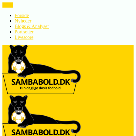
LUK
Forside
Nyheder
Blogs & Analyser
Portrætter
Livescore