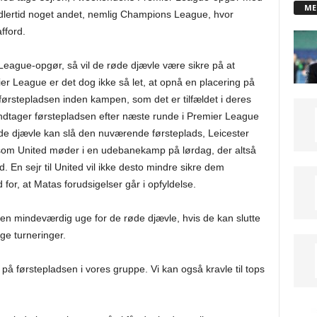
ME
dlertid noget andet, nemlig Champions League, hvor
fford.
ague-opgør, så vil de røde djævle være sikre på at
er League er det dog ikke så let, at opnå en placering på
 førstepladsen inden kampen, som det er tilfældet i deres
dtager førstepladsen efter næste runde i Premier League
øde djævle kan slå den nuværende førsteplads, Leicester
om United møder i en udebanekamp på lørdag, der altså
. En sejr til United vil ikke desto mindre sikre dem
for, at Matas forudsigelser går i opfyldelse.
en mindeværdig uge for de røde djævle, hvis de kan slutte
ge turneringer.
e på førstepladsen i vores gruppe. Vi kan også kravle til tops