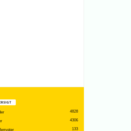
ERSIGT
4828
er
4306
er
133
ferrygter