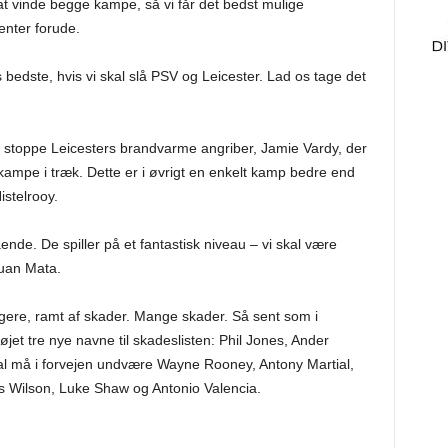
 at vinde begge kampe, så vi får det bedst mulige
enter forude.
res bedste, hvis vi skal slå PSV og Leicester. Lad os tage det
t stoppe Leicesters brandvarme angriber, Jamie Vardy, der
kampe i træk. Dette er i øvrigt en enkelt kamp bedre end
stelrooy.
de. De spiller på et fantastisk niveau – vi skal være
Juan Mata.
igere, ramt af skader. Mange skader. Så sent som i
øjet tre nye navne til skadeslisten: Phil Jones, Ander
al må i forvejen undvære Wayne Rooney, Antony Martial,
s Wilson, Luke Shaw og Antonio Valencia.