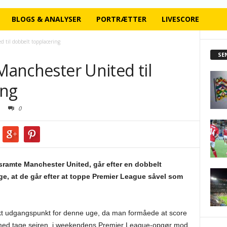
BLOGS & ANALYSER
PORTRÆTTER
LIVESCORE
d til dobbelt topplacering
SE
 Manchester United til
ing
0
esramte Manchester United, går efter en dobbelt
ige, at de går efter at toppe Premier League såvel som
ekt udgangspunkt for denne uge, da man formåede at score
rmed tage sejren, i weekendens Premier League-opgør mod