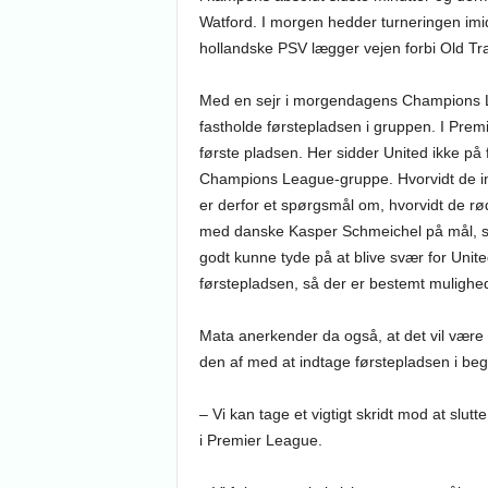
Watford. I morgen hedder turneringen imi
hollandske PSV lægger vejen forbi Old Tra
Med en sejr i morgendagens Champions Le
fastholde førstepladsen i gruppen. I Premi
første pladsen. Her sidder United ikke på
Champions League-gruppe. Hvorvidt de in
er derfor et spørgsmål om, hvorvidt de r
med danske Kasper Schmeichel på mål, s
godt kunne tyde på at blive svær for United
førstepladsen, så der er bestemt mulighed 
Mata anerkender da også, at det vil være 
den af med at indtage førstepladsen i beg
– Vi kan tage et vigtigt skridt mod at slutt
i Premier League.