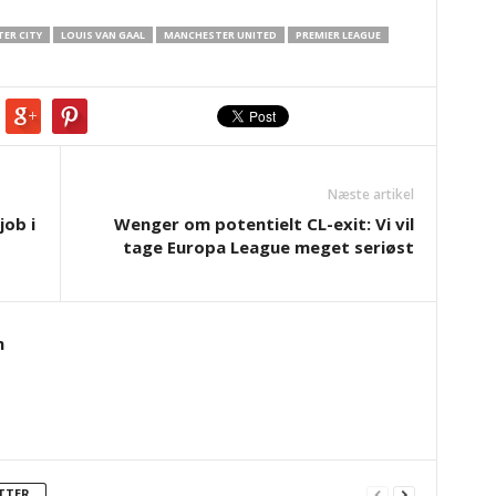
TER CITY
LOUIS VAN GAAL
MANCHESTER UNITED
PREMIER LEAGUE
Næste artikel
ob i
Wenger om potentielt CL-exit: Vi vil
tage Europa League meget seriøst
n
TTER