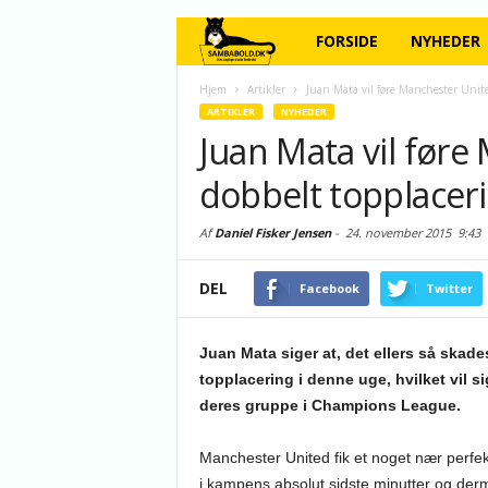
FORSIDE
NYHEDER
Hjem
Artikler
Juan Mata vil føre Manchester Unite
ARTIKLER
NYHEDER
Juan Mata vil føre
dobbelt topplacer
Af
Daniel Fisker Jensen
-
24. november 2015
9:43
DEL
Facebook
Twitter
Juan Mata siger at, det ellers så skad
topplacering i denne uge, hvilket vil s
deres gruppe i Champions League.
Manchester United fik et noget nær perf
i kampens absolut sidste minutter og de