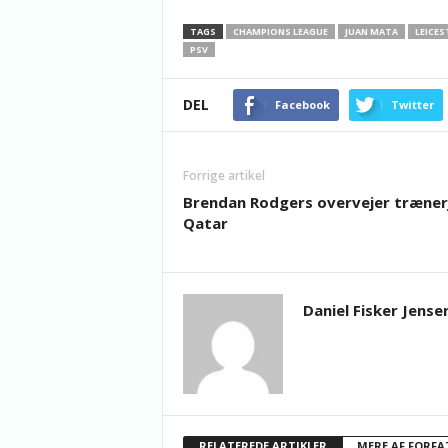
TAGS
CHAMPIONS LEAGUE
JUAN MATA
LEICES
PSV
DEL
Facebook
Twitter
Forrige artikel
Brendan Rodgers overvejer trænerj
Qatar
Daniel Fisker Jense
RELATEREDE ARTIKLER
MERE AF FORFA