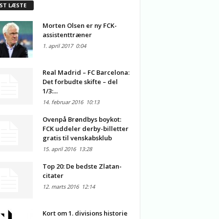
ST LÆSTE
Morten Olsen er ny FCK-
assistenttræner
1. april 2017
0:04
Real Madrid – FC Barcelona:
Det forbudte skifte – del
1/3:...
14. februar 2016
10:13
Ovenpå Brøndbys boykot:
FCK uddeler derby-billetter
gratis til venskabsklub
15. april 2016
13:28
Top 20: De bedste Zlatan-
citater
12. marts 2016
12:14
Kort om 1. divisions historie