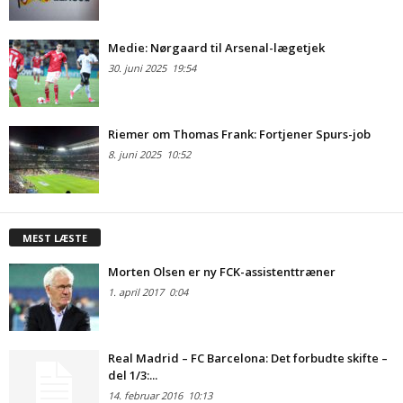
Medie: Nørgaard til Arsenal-lægetjek
30. juni 2025
19:54
Riemer om Thomas Frank: Fortjener Spurs-job
8. juni 2025
10:52
MEST LÆSTE
Morten Olsen er ny FCK-assistenttræner
1. april 2017
0:04
Real Madrid – FC Barcelona: Det forbudte skifte –
del 1/3:...
14. februar 2016
10:13