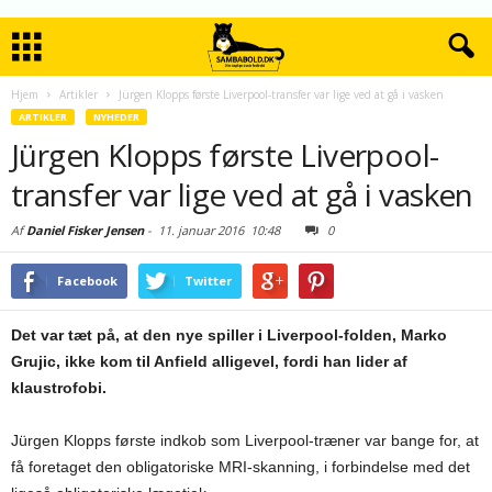
Hjem
Artikler
Jürgen Klopps første Liverpool-transfer var lige ved at gå i vasken
ARTIKLER
NYHEDER
Jürgen Klopps første Liverpool-
transfer var lige ved at gå i vasken
Af
Daniel Fisker Jensen
-
11. januar 2016
10:48
0
Facebook
Twitter
Det var tæt på, at den nye spiller i Liverpool-folden, Marko
Grujic, ikke kom til Anfield alligevel, fordi han lider af
klaustrofobi.
Jürgen Klopps første indkob som Liverpool-træner var bange for, at
få foretaget den obligatoriske MRI-skanning, i forbindelse med det