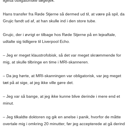
ligeså obligatoriske lægetjek.
Hans transfer fra Røde Stjerne så dermed ud til, at være på spil, da
Grujic fandt ud af, at han skulle ind i den store tube.
Grujic, der i øvrigt er tilbage hos Røde Stjerne på en lejeaftale,
udtalte sig tidligere til Liverpool Echo.
– Jeg er meget klaustrofobisk, så det var meget skræmmende for
mig, at skulle tilbringe en time i MRI-skanneren.
– Da jeg hørte, at MRI-skanningen var obligatorisk, var jeg meget
tæt på at sige, at jeg ikke ville gøre det.
– Jeg var så bange, at jeg ikke kunne blive derinde i mere end et
minut.
– Jeg tilkaldte doktoren og gik en anelse i panik, hvorfor de måtte
overtale mig i omkring 20 minutter, før jeg accepterede at gå derind