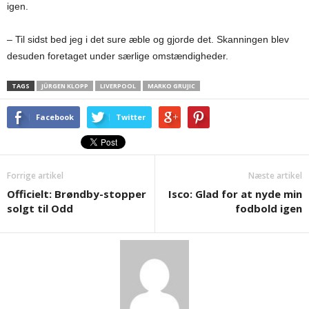
igen.
– Til sidst bed jeg i det sure æble og gjorde det. Skanningen blev
desuden foretaget under særlige omstændigheder.
TAGS
JÜRGEN KLOPP
LIVERPOOL
MARKO GRUJIC
Facebook
Twitter
Forrige artikel
Næste artikel
Officielt: Brøndby-stopper
Isco: Glad for at nyde min
solgt til Odd
fodbold igen