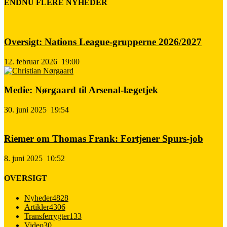
ENDNU FLERE NYHEDER
Oversigt: Nations League-grupperne 2026/2027
12. februar 2026
19:00
Medie: Nørgaard til Arsenal-lægetjek
30. juni 2025
19:54
Riemer om Thomas Frank: Fortjener Spurs-job
8. juni 2025
10:52
OVERSIGT
Nyheder
4828
Artikler
4306
Transferrygter
133
Video
30