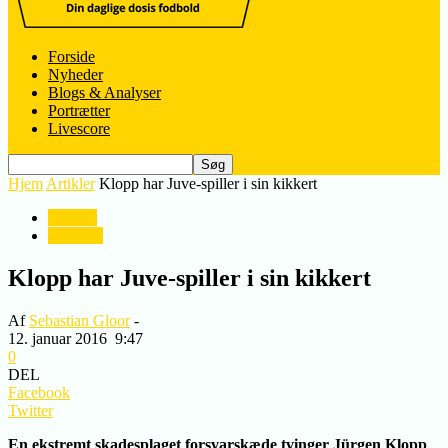
Forside
Nyheder
Blogs & Analyser
Portrætter
Livescore
Hjem
Artikler
Klopp har Juve-spiller i sin kikkert
Artikler
Nyheder
Klopp har Juve-spiller i sin kikkert
Af
Sebastian Gloor
-
12. januar 2016
9:47
0
DEL
Facebook
Twitter
En ekstremt skadesplaget forsvarskæde tvinger Jürgen Klopp