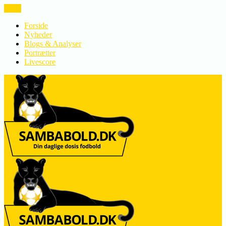
LUK
Forside
Nyheder
Blogs & Analyser
Portrætter
Livescore