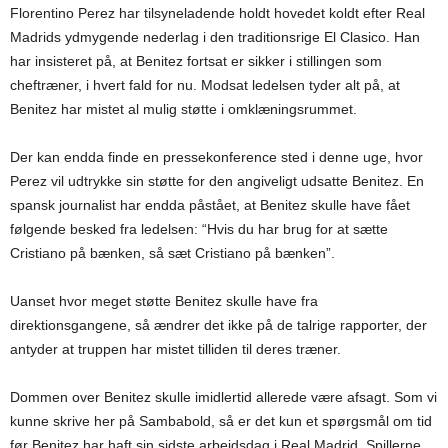
Florentino Perez har tilsyneladende holdt hovedet koldt efter Real
Madrids ydmygende nederlag i den traditionsrige El Clasico. Han
har insisteret på, at Benitez fortsat er sikker i stillingen som
cheftræner, i hvert fald for nu. Modsat ledelsen tyder alt på, at
Benitez har mistet al mulig støtte i omklæningsrummet.
Der kan endda finde en pressekonference sted i denne uge, hvor
Perez vil udtrykke sin støtte for den angiveligt udsatte Benitez. En
spansk journalist har endda påstået, at Benitez skulle have fået
følgende besked fra ledelsen: “Hvis du har brug for at sætte
Cristiano på bænken, så sæt Cristiano på bænken”.
Uanset hvor meget støtte Benitez skulle have fra
direktionsgangene, så ændrer det ikke på de talrige rapporter, der
antyder at truppen har mistet tilliden til deres træner.
Dommen over Benitez skulle imidlertid allerede være afsagt. Som vi
kunne skrive her på Sambabold, så er det kun et spørgsmål om tid
før Benitez har haft sin sidste arbejdsdag i Real Madrid. Spillerne