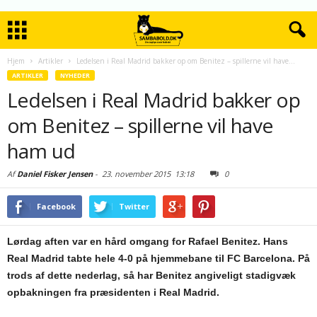
Hjem
Artikler
Ledelsen i Real Madrid bakker op om Benitez – spillerne vil have...
ARTIKLER
NYHEDER
Ledelsen i Real Madrid bakker op
om Benitez – spillerne vil have
ham ud
Af
Daniel Fisker Jensen
-
23. november 2015
13:18
0
Facebook
Twitter
Lørdag aften var en hård omgang for Rafael Benitez. Hans
Real Madrid tabte hele 4-0 på hjemmebane til FC Barcelona. På
trods af dette nederlag, så har Benitez angiveligt stadigvæk
opbakningen fra præsidenten i Real Madrid.