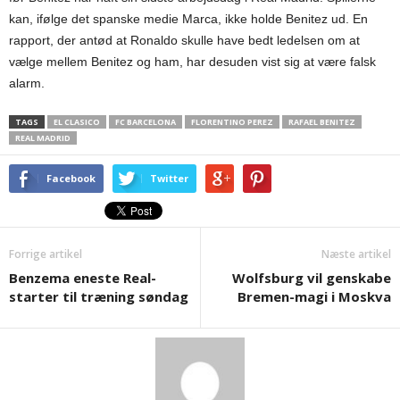
kan, ifølge det spanske medie Marca, ikke holde Benitez ud. En
rapport, der antød at Ronaldo skulle have bedt ledelsen om at
vælge mellem Benitez og ham, har desuden vist sig at være falsk
alarm.
TAGS
EL CLASICO
FC BARCELONA
FLORENTINO PEREZ
RAFAEL BENITEZ
REAL MADRID
Facebook
Twitter
Forrige artikel
Næste artikel
Benzema eneste Real-
Wolfsburg vil genskabe
starter til træning søndag
Bremen-magi i Moskva