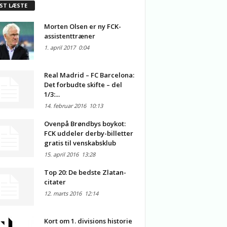
ST LÆSTE
Morten Olsen er ny FCK-
assistenttræner
1. april 2017
0:04
Real Madrid – FC Barcelona:
Det forbudte skifte – del
1/3:...
14. februar 2016
10:13
Ovenpå Brøndbys boykot:
FCK uddeler derby-billetter
gratis til venskabsklub
15. april 2016
13:28
Top 20: De bedste Zlatan-
citater
12. marts 2016
12:14
Kort om 1. divisions historie