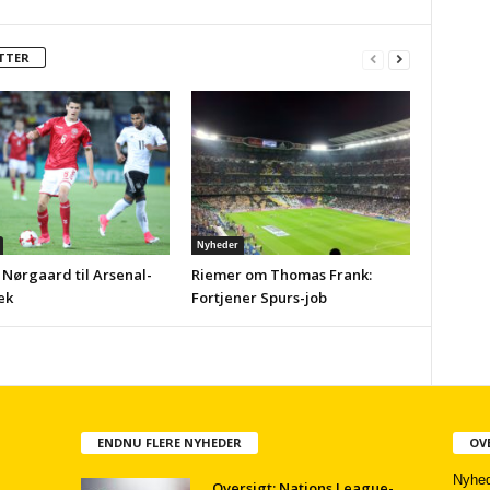
TTER
Nyheder
 Nørgaard til Arsenal-
Riemer om Thomas Frank:
ek
Fortjener Spurs-job
ENDNU FLERE NYHEDER
OV
Nyhed
Oversigt: Nations League-