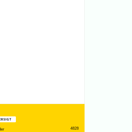
ERSIGT
4828
er