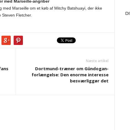
er med Marseille-angriber
g med Marseille om et køb af Mitchy Batshuayi, der ikke
e Steven Fletcher.
Næste artikel
fans
Dortmund-træner om Gündogan-
forlængelse: Den enorme interesse
besværliggør det