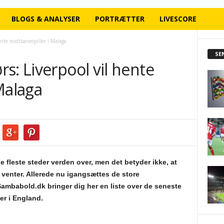
BLOGS & ANALYSER
PORTRÆTTER
LIVESCORE
ente midtbanespiller i Malaga
SE
s: Liverpool vil hente
Malaga
e fleste steder verden over, men det betyder ikke, at
 venter. Allerede nu igangsættes de store
ambabold.dk bringer dig her en liste over de seneste
ser i England.