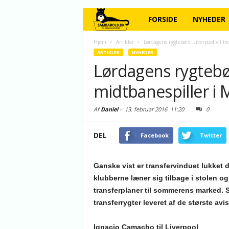
FORSIDE
NYHEDER
Hjem
Artikler
Lørdagens rygtebørs: Liverpool vil h
ARTIKLER
NYHEDER
Lørdagens rygtebør
midtbanespiller i 
Af
Daniel
-
13. februar 2016
11:20
0
DEL
Facebook
Twitter
Ganske vist er transfervinduet lukket d
klubberne læner sig tilbage i stolen og
transferplaner til sommerens marked. S
transferrygter leveret af de største avi
Ignacio Camacho til Liverpool