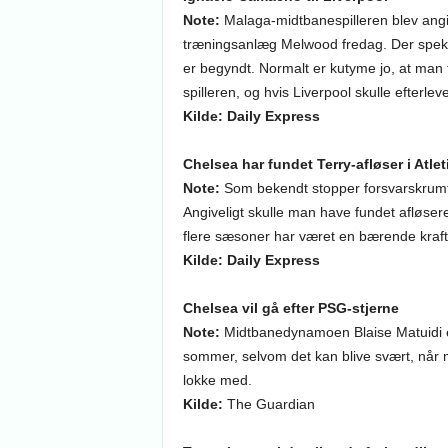
Note:
Malaga-midtbanespilleren blev ang
træningsanlæg Melwood fredag. Der spekul
er begyndt. Normalt er kutyme jo, at ma
spilleren, og hvis Liverpool skulle efterle
Kilde: Daily Express
Chelsea har fundet Terry-afløser i Atle
Note:
Som bekendt stopper forsvarskrumt
Angiveligt skulle man have fundet afløsere
flere sæsoner har været en bærende kraft 
Kilde: Daily Express
Chelsea vil gå efter PSG-stjerne
Note:
Midtbanedynamoen Blaise Matuidi 
sommer, selvom det kan blive svært, når 
lokke med.
Kilde:
The Guardian