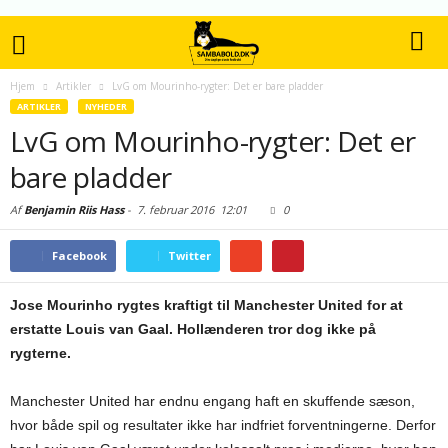
Hjem
Artikler
LvG om Mourinho-rygter: Det er bare pladder
ARTIKLER
NYHEDER
LvG om Mourinho-rygter: Det er
bare pladder
Af
Benjamin Riis Hass
-
7. februar 2016
12:01
0
Facebook
Twitter
Jose Mourinho rygtes kraftigt til Manchester United for at
erstatte Louis van Gaal. Hollænderen tror dog ikke på
rygterne.
Manchester United har endnu engang haft en skuffende sæson,
hvor både spil og resultater ikke har indfriet forventningerne. Derfor