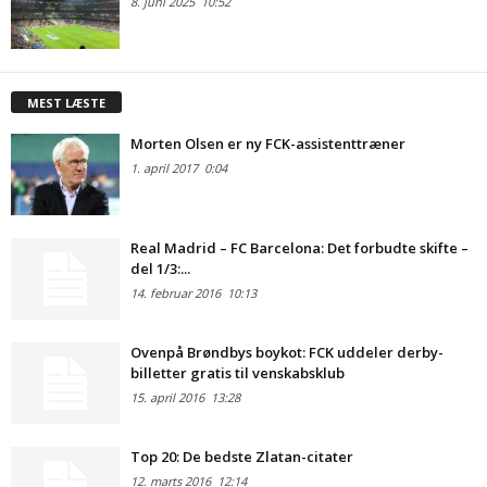
8. juni 2025
10:52
MEST LÆSTE
Morten Olsen er ny FCK-assistenttræner
1. april 2017
0:04
Real Madrid – FC Barcelona: Det forbudte skifte –
del 1/3:...
14. februar 2016
10:13
Ovenpå Brøndbys boykot: FCK uddeler derby-
billetter gratis til venskabsklub
15. april 2016
13:28
Top 20: De bedste Zlatan-citater
12. marts 2016
12:14