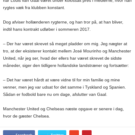
har Louis van Gaal været under kolossalt pres i medierne, hvor han
rygtes væk fra klubben konstant.
Dog afviser hollænderen rygterne, og han tror på, at han bliver,
indtil hans kontrakt udløber i sommeren 2017.
– Der har været skrevet så meget pladder om mig. Jeg nægter at
tro, at der eksisterer kontakt mellem José Mourinho og Manchester
United, når jeg ser, hvad der ellers har været skrevet de sidste
måneder, siger den tidligere hollandske landstræner og fortsætter:
– Det har været hårdt at være vidne til for min familie og mine
venner, men jeg var udsat for det samme i Tyskland og Spanien.
Sådan er fodbold bare nu om dage, afslutter van Gaal.
Manchester United og Chelseas næste opgave er senere i dag,
hvor de gæster Chelsea.
Facebook
Twitter