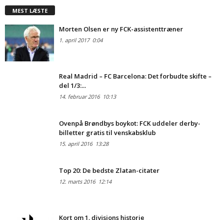
MEST LÆSTE
Morten Olsen er ny FCK-assistenttræner
1. april 2017
0:04
Real Madrid – FC Barcelona: Det forbudte skifte –
del 1/3:...
14. februar 2016
10:13
Ovenpå Brøndbys boykot: FCK uddeler derby-
billetter gratis til venskabsklub
15. april 2016
13:28
Top 20: De bedste Zlatan-citater
12. marts 2016
12:14
Kort om 1. divisions historie