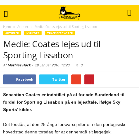
Hjem
Artikler
Medie: Coates lejes ud til Sporting Lissabon
ARTIKLER
NYHEDER
TRANSFERRYGTER
Medie: Coates lejes ud til
Sporting Lissabon
Af
Mathias Høck
-
28. januar 2016
12:20
0
Facebook
Twitter
Sebastian Coates er indstillet på at forlade Sunderland til
fordel for Sporting Lissabon på en lejeaftale, ifølge Sky
Sports’ kilder.
Det forstås, at den 25-årige forsvarsspiller er i den portugisiske
hovedstad denne torsdag for at gennemgå sit lægetjek.