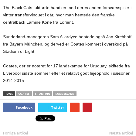
The Black Cats fuldførte handlen med deres anden forsvarsspiller i
vinter transfervinduet i går, hvor man hentede den franske
centralback Lamine Kone fra Lorient.
Sunderland-manageren Sam Allardyce hentede også Jan Kirchhoff
fra Bayern München, og derved er Coates kommet i overskud på
Stadium of Light.
Coates, der er noteret for 17 landskampe for Uruguay, skiftede fra
Liverpool sidste sommer efter et relativt godt lejeophold i sæsonen
2014-2015.
TAGS
COATES
SPORTING
SUNDERLAND
Facebook
Twitter
Forrige artikel
Næste artikel