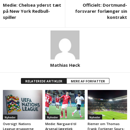
Medie: Chelsea yderst tæt
Officielt: Dortmund-
på New York Redbull-
forsvarer forlænger sin
spiller
kontrakt
Mathias Høck
RELATEREDE ARTIKLER
MERE AF FORFATTER
Nyheder
Nyheder
Nyheder
Oversigt: Nations
Medie: Nørgaard til
Riemer om Thomas
League-grupperne
Arsenal-lægetjek
Frank: Fortjener Spurs-