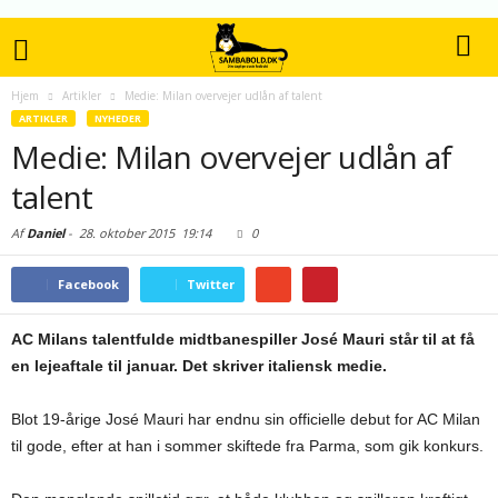
Hjem
Artikler
Medie: Milan overvejer udlån af talent
ARTIKLER
NYHEDER
Medie: Milan overvejer udlån af
talent
Af
Daniel
-
28. oktober 2015
19:14
0
Facebook
Twitter
AC Milans talentfulde midtbanespiller José Mauri står til at få
en lejeaftale til januar. Det skriver italiensk medie.
Blot 19-årige José Mauri har endnu sin officielle debut for AC Milan
til gode, efter at han i sommer skiftede fra Parma, som gik konkurs.