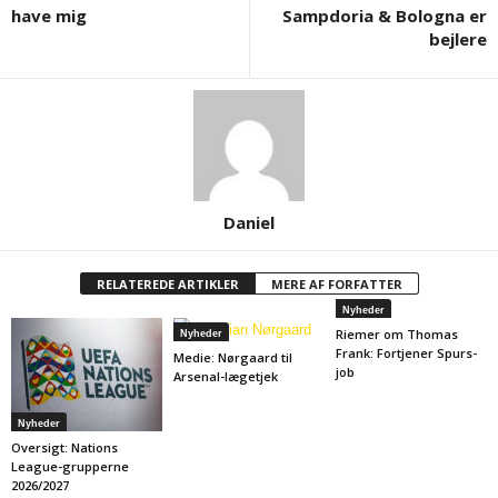
have mig
Sampdoria & Bologna er
bejlere
Daniel
RELATEREDE ARTIKLER
MERE AF FORFATTER
Nyheder
Riemer om Thomas
Nyheder
Frank: Fortjener Spurs-
Medie: Nørgaard til
job
Arsenal-lægetjek
Nyheder
Oversigt: Nations
League-grupperne
2026/2027