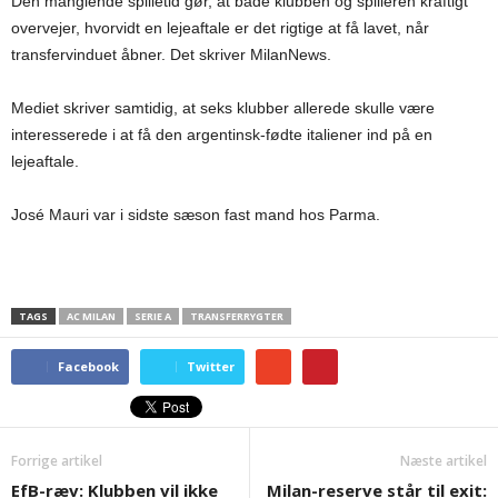
Den manglende spilletid gør, at både klubben og spilleren kraftigt
overvejer, hvorvidt en lejeaftale er det rigtige at få lavet, når
transfervinduet åbner. Det skriver MilanNews.
Mediet skriver samtidig, at seks klubber allerede skulle være
interesserede i at få den argentinsk-fødte italiener ind på en
lejeaftale.
José Mauri var i sidste sæson fast mand hos Parma.
TAGS
AC MILAN
SERIE A
TRANSFERRYGTER
Facebook
Twitter
Forrige artikel
Næste artikel
EfB-ræv: Klubben vil ikke
Milan-reserve står til exit: