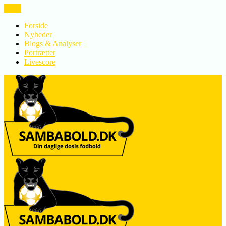
LUK
Forside
Nyheder
Blogs & Analyser
Portrætter
Livescore