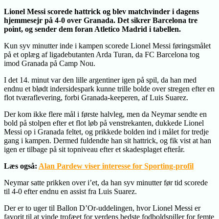
Lionel Messi scorede hattrick og blev matchvinder i dagens
hjemmesejr på 4-0 over Granada. Det sikrer Barcelona tre
point, og sender dem foran Atletico Madrid i tabellen.
Kun syv minutter inde i kampen scorede Lionel Messi føringsmålet
på et oplæg af ligadebutanten Arda Turan, da FC Barcelona tog
imod Granada på Camp Nou.
I det 14. minut var den lille argentiner igen på spil, da han med
endnu et blødt indersidespark kunne trille bolde over stregen efter en
flot tværaflevering, forbi Granada-keeperen, af Luis Suarez.
Der kom ikke flere mål i første halvleg, men da Neymar sendte en
bold på stolpen efter et flot løb på venstrekanten, dukkede Lionel
Messi op i Granada feltet, og prikkede bolden ind i målet for tredje
gang i kampen. Dermed fuldendte han sit hattrick, og fik vist at han
igen er tilbage på sit topniveau efter et skadesplaget efterår.
Læs også:
Alan Pardew viser interesse for Sporting-profil
Neymar satte prikken over i’et, da han syv minutter før tid scorede
til 4-0 efter endnu en assist fra Luis Suarez.
Der er to uger til Ballon D’Or-uddelingen, hvor Lionel Messi er
favorit til at vinde trofæet for verdens bedste fodboldspiller for femte