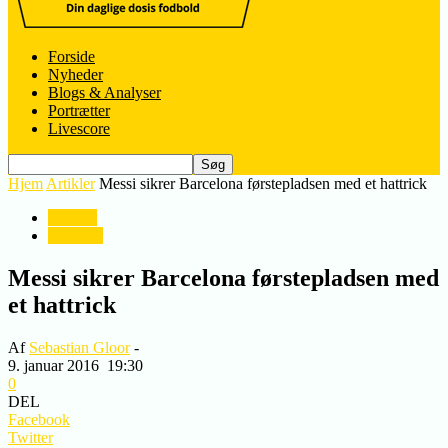
Forside
Nyheder
Blogs & Analyser
Portrætter
Livescore
Hjem
Artikler
Messi sikrer Barcelona førstepladsen med et hattrick
Artikler
Nyheder
Messi sikrer Barcelona førstepladsen med
et hattrick
Af
Sebastian Gloor
-
9. januar 2016
19:30
0
DEL
Facebook
Twitter