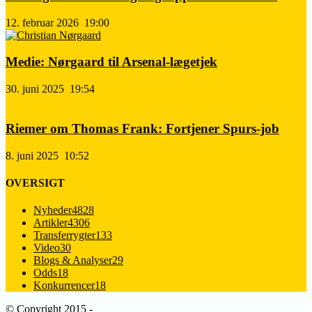
12. februar 2026
19:00
Medie: Nørgaard til Arsenal-lægetjek
30. juni 2025
19:54
Riemer om Thomas Frank: Fortjener Spurs-job
8. juni 2025
10:52
OVERSIGT
Nyheder
4828
Artikler
4306
Transferrygter
133
Video
30
Blogs & Analyser
29
Odds
18
Konkurrencer
18
© Copyright 2015 -