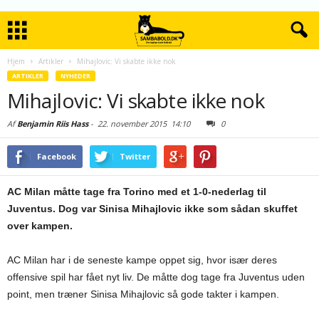
Hjem
Artikler
Mihajlovic: Vi skabte ikke nok
ARTIKLER
NYHEDER
Mihajlovic: Vi skabte ikke nok
Af
Benjamin Riis Hass
-
22. november 2015
14:10
0
Facebook
Twitter
AC Milan måtte tage fra Torino med et 1-0-nederlag til
Juventus. Dog var Sinisa Mihajlovic ikke som sådan skuffet
over kampen.
AC Milan har i de seneste kampe oppet sig, hvor især deres
offensive spil har fået nyt liv. De måtte dog tage fra Juventus uden
point, men træner Sinisa Mihajlovic så gode takter i kampen.