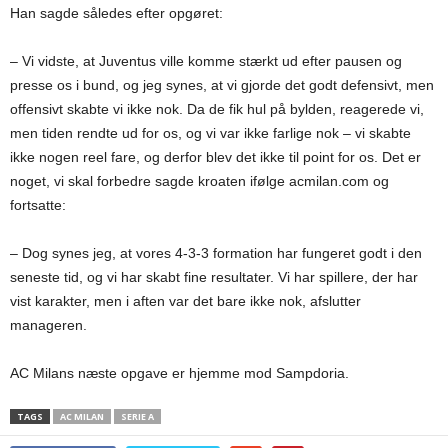
Han sagde således efter opgøret:
– Vi vidste, at Juventus ville komme stærkt ud efter pausen og
presse os i bund, og jeg synes, at vi gjorde det godt defensivt, men
offensivt skabte vi ikke nok. Da de fik hul på bylden, reagerede vi,
men tiden rendte ud for os, og vi var ikke farlige nok – vi skabte
ikke nogen reel fare, og derfor blev det ikke til point for os. Det er
noget, vi skal forbedre sagde kroaten ifølge acmilan.com og
fortsatte:
– Dog synes jeg, at vores 4-3-3 formation har fungeret godt i den
seneste tid, og vi har skabt fine resultater. Vi har spillere, der har
vist karakter, men i aften var det bare ikke nok, afslutter
manageren.
AC Milans næste opgave er hjemme mod Sampdoria.
TAGS
AC MILAN
SERIE A