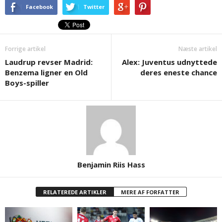
Facebook
Twitter
Forrige artikel
Næste artikel
Laudrup revser Madrid:
Alex: Juventus udnyttede
Benzema ligner en Old
deres eneste chance
Boys-spiller
Benjamin Riis Hass
RELATEREDE ARTIKLER
MERE AF FORFATTER