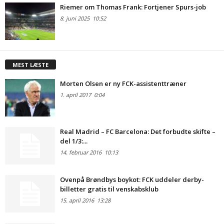
Riemer om Thomas Frank: Fortjener Spurs-job
8. juni 2025
10:52
MEST LÆSTE
Morten Olsen er ny FCK-assistenttræner
1. april 2017
0:04
Real Madrid – FC Barcelona: Det forbudte skifte –
del 1/3:...
14. februar 2016
10:13
Ovenpå Brøndbys boykot: FCK uddeler derby-
billetter gratis til venskabsklub
15. april 2016
13:28