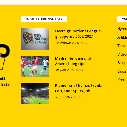
ENDNU FLERE NYHEDER
OV
Nyhed
Oversigt: Nations League-
grupperne 2026/2027
Artikl
12. februar 2026
19:00
Trans
Video
Medie: Nørgaard til
Blogs
Arsenal-lægetjek
30. juni 2025
19:54
Odds
old
Konku
 finder
Riemer om Thomas Frank:
Fortjener Spurs-job
8. juni 2025
10:52