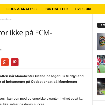
BLOGS & ANALYSER
PORTRÆTTER
LIVESCORE
verraskelse
SE
ror ikke på FCM-
0
 aften når Manchester United besøger FC Midtjylland i
 af indsatserne på Oddset er sat på Manchester
gs i kampen mod de engelske giganter, hvilket også kan
e ikke satser på dansk succes.