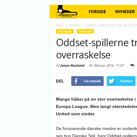
FORSIDE
NYHEDER
Hjem
Artikler
Oddset-spillerne tror ikke på FCM-o
ARTIKLER
NYHEDER
Oddset-spillerne t
overraskelse
Af
Jonas Roulund
-
18. februar 2016
11:07
DEL
Facebook
Twitter
Mange håber på en stor overraskelse i
Europa League. Men langt størstedelen
United som vinder.
De forsvarende danske mestre er underdo
ses hos Danske Spil, hvor Oddset-spillern