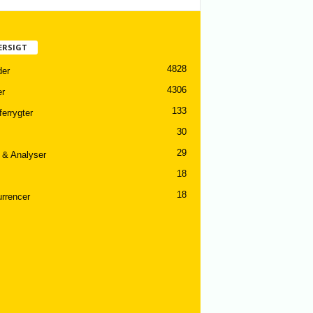
ERSIGT
4828
er
4306
er
133
ferrygter
30
29
 & Analyser
18
18
rrencer