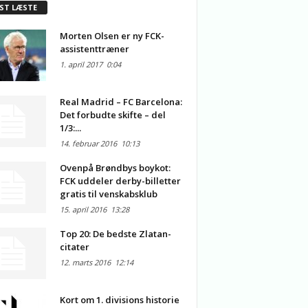
ST LÆSTE
Morten Olsen er ny FCK-
assistenttræner
1. april 2017
0:04
Real Madrid – FC Barcelona:
Det forbudte skifte – del
1/3:...
14. februar 2016
10:13
Ovenpå Brøndbys boykot:
FCK uddeler derby-billetter
gratis til venskabsklub
15. april 2016
13:28
Top 20: De bedste Zlatan-
citater
12. marts 2016
12:14
Kort om 1. divisions historie