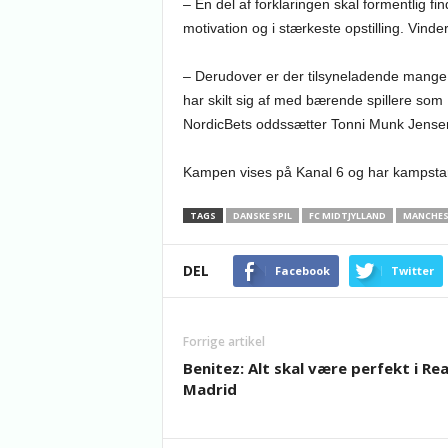
– En del af forklaringen skal formentlig f
motivation og i stærkeste opstilling. Vind
– Derudover er der tilsyneladende mange, 
har skilt sig af med bærende spillere so
NordicBets oddssætter Tonni Munk Jense
Kampen vises på Kanal 6 og har kampstart
TAGS
DANSKE SPIL
FC MIDTJYLLAND
MANCHES
DEL
Facebook
Twitter
Forrige artikel
Benitez: Alt skal være perfekt i Rea
Madrid