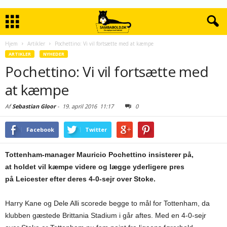
Hjem
Artikler
Pochettino: Vi vil fortsætte med at kæmpe
ARTIKLER
NYHEDER
Pochettino: Vi vil fortsætte med
at kæmpe
Af
Sebastian Gloor
-
19. april 2016
11:17
0
Facebook
Twitter
Tottenham-manager Mauricio Pochettino insisterer på,
at holdet vil kæmpe videre og lægge yderligere pres
på Leicester efter deres 4-0-sejr over Stoke.
Harry Kane og Dele Alli scorede begge to mål for Tottenham, da
klubben gæstede Brittania Stadium i går aftes. Med en 4-0-sejr