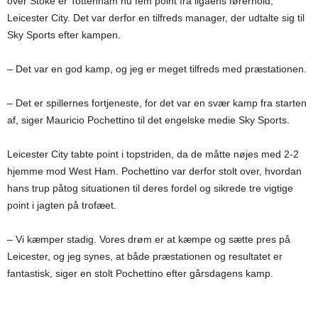
over Stoke er Tottenham nu fem point fra ligaens førerhold,
Leicester City. Det var derfor en tilfreds manager, der udtalte sig til
Sky Sports efter kampen.
– Det var en god kamp, og jeg er meget tilfreds med præstationen.
– Det er spillernes fortjeneste, for det var en svær kamp fra starten
af, siger Mauricio Pochettino til det engelske medie Sky Sports.
Leicester City tabte point i topstriden, da de måtte nøjes med 2-2
hjemme mod West Ham. Pochettino var derfor stolt over, hvordan
hans trup påtog situationen til deres fordel og sikrede tre vigtige
point i jagten på trofæet.
– Vi kæmper stadig. Vores drøm er at kæmpe og sætte pres på
Leicester, og jeg synes, at både præstationen og resultatet er
fantastisk, siger en stolt Pochettino efter gårsdagens kamp.