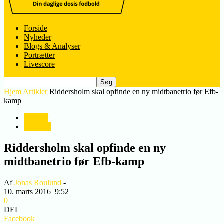
Forside
Nyheder
Blogs & Analyser
Portrætter
Livescore
Hjem
Artikler
Riddersholm skal opfinde en ny midtbanetrio før Efb-
kamp
Artikler
Nyheder
Riddersholm skal opfinde en ny
midtbanetrio før Efb-kamp
Af
Jonas Roulund
-
10. marts 2016
9:52
0
DEL
Facebook