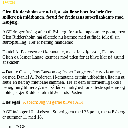
Twitter
Glen Riddersholm ser ud til, at skulle se bort fra hele fire
spillere på midtbanen, forud for fredagens superligakamp mod
Esbjerg.
AGF drager fredag aften til Esbjerg, for at kæmpe om tre point, men
Glen Riddersholm må allerede nu kæmpe med at finde folk til sin
startopstilling. Her er nemlig mandefald.
Daniel A. Pedersen er i karantæne, mens Jens Jønsson, Danny
Olsen og Jesper Lange kæmper mod tiden for at blive klar på grund
af skader:
– Danny Olsen, Jens Jønsson og Jesper Lange er alle tvivlsomme,
og med Daniel A. Pedersen i karantæne er min udfordring lige nu at
sætte en helt ny midtbane sammen. Tre af dem er formentlig ikke i
betragtning til fredag, men så får vi mulighed for at teste spillerne og
holdet, siger Riddersholm til Jyllands-Posten.
Læs også:
Aabech: Jeg vil gerne blive i AGF
AGF indtager 10. pladsen i Superligaen med 23 point, mens Esbjerg
er nummer 11 med 18.
TAGS