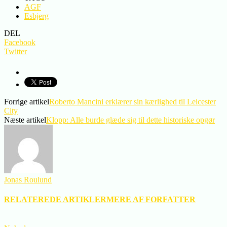
AGF
Esbjerg
DEL
Facebook
Twitter
Forrige artikel
Roberto Mancini erklærer sin kærlighed til Leicester
City
Næste artikel
Klopp: Alle burde glæde sig til dette historiske opgør
Jonas Roulund
RELATEREDE ARTIKLER
MERE AF FORFATTER