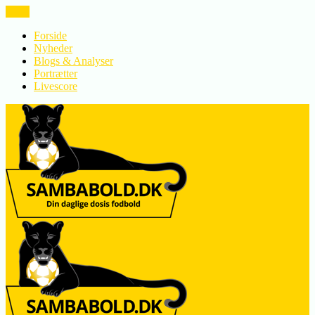
LUK
Forside
Nyheder
Blogs & Analyser
Portrætter
Livescore