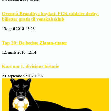
Ovenpå Brøndbys boykot: FCK uddeler derby-
billetter gratis til venskabsklub
15. april 2016
13:28
Top 20: De bedste Zlatan-citater
12. marts 2016
12:14
Kort om 1. divisions historie
29. september 2016
19:07